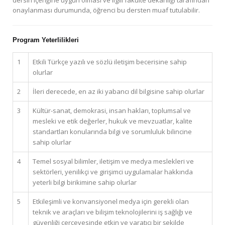
dersin içeriğine uygun olması ve ilgili fakülte dekanlığı tarafından
onaylanması durumunda, öğrenci bu dersten muaf tutulabilir.
Program Yeterlilikleri
1
Etkili Türkçe yazılı ve sözlü iletişim becerisine sahip
olurlar
2
İleri derecede, en az iki yabancı dil bilgisine sahip olurlar
3
Kültür-sanat, demokrasi, insan hakları, toplumsal ve
mesleki ve etik değerler, hukuk ve mevzuatlar, kalite
standartları konularında bilgi ve sorumluluk bilincine
sahip olurlar
4
Temel sosyal bilimler, iletişim ve medya meslekleri ve
sektörleri, yenilikçi ve girişimci uygulamalar hakkında
yeterli bilgi birikimine sahip olurlar
5
Etkileşimli ve konvansiyonel medya için gerekli olan
teknik ve araçları ve bilişim teknolojilerini iş sağlığı ve
güvenliği çerçevesinde etkin ve yaratıcı bir şekilde