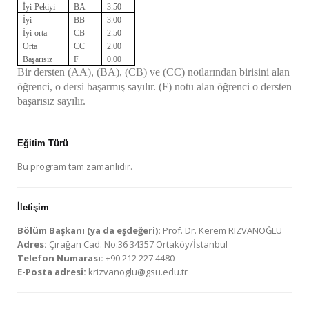
İyi-Pekiyi
BA
3.50
İyi
BB
3.00
İyi-orta
CB
2.50
Orta
CC
2.00
Başarısız
F
0.00
Bir dersten (AA), (BA), (CB) ve (CC) notlarından birisini alan
öğrenci, o dersi başarmış sayılır. (F) notu alan öğrenci o dersten
başarısız sayılır.
Eğitim Türü
Bu program tam zamanlıdır.
İletişim
Bölüm Başkanı (ya da eşdeğeri):
Prof. Dr. Kerem RIZVANOĞLU
Adres:
Çırağan Cad. No:36 34357 Ortaköy/İstanbul
Telefon Numarası:
+90 212 227 4480
E-Posta adresi:
krizvanoglu@gsu.edu.tr