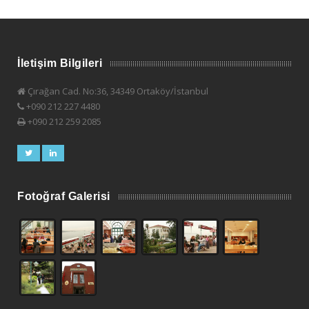
İletişim Bilgileri
Çırağan Cad. No:36, 34349 Ortaköy/İstanbul
+090 212 227 4480
+090 212 259 2085
Fotoğraf Galerisi