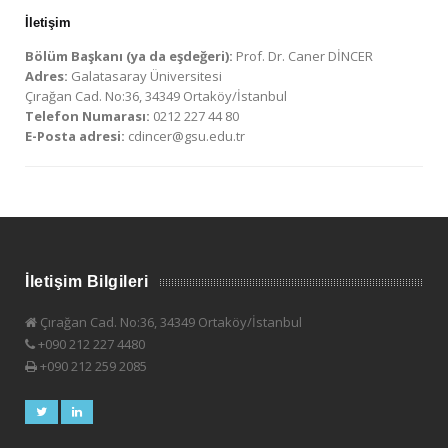
İletişim
Bölüm Başkanı (ya da eşdeğeri):
Prof. Dr. Caner DİNCER
Adres:
Galatasaray Üniversitesi
Çırağan Cad. No:36, 34349 Ortaköy/İstanbul
Telefon Numarası:
0212 227 44 80
E-Posta adresi:
cdincer@gsu.edu.tr
İletişim Bilgileri
Çırağan Cad. No:36, 34349 Ortaköy/İstanbul
+090 212 227 4480
+090 212 259 2085