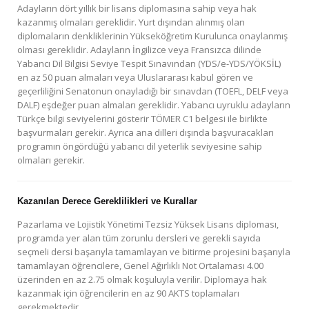
Adayların dört yıllık bir lisans diplomasına sahip veya hak
kazanmış olmaları gereklidir. Yurt dışından alınmış olan
diplomaların denkliklerinin Yükseköğretim Kurulunca onaylanmış
olması gereklidir. Adayların İngilizce veya Fransızca dilinde
Yabancı Dil Bilgisi Seviye Tespit Sınavından (YDS/e-YDS/YÖKSİL)
en az 50 puan almaları veya Uluslararası kabul gören ve
geçerliliğini Senatonun onayladığı bir sınavdan (TOEFL, DELF veya
DALF) eşdeğer puan almaları gereklidir. Yabancı uyruklu adayların
Türkçe bilgi seviyelerini gösterir TÖMER C1 belgesi ile birlikte
başvurmaları gerekir. Ayrıca ana dilleri dışında başvuracakları
programın öngördüğü yabancı dil yeterlik seviyesine sahip
olmaları gerekir.
Kazanılan Derece Gereklilikleri ve Kurallar
Pazarlama ve Lojistik Yönetimi Tezsiz Yüksek Lisans diploması,
programda yer alan tüm zorunlu dersleri ve gerekli sayıda
seçmeli dersi başarıyla tamamlayan ve bitirme projesini başarıyla
tamamlayan öğrencilere, Genel Ağırlıklı Not Ortalaması 4.00
üzerinden en az 2.75 olmak koşuluyla verilir. Diplomaya hak
kazanmak için öğrencilerin en az 90 AKTS toplamaları
gerekmektedir.