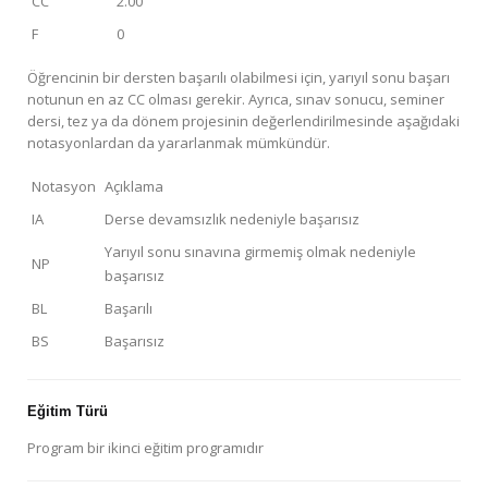
CC
2.00
F
0
Öğrencinin bir dersten başarılı olabilmesi için, yarıyıl sonu başarı
notunun en az CC olması gerekir. Ayrıca, sınav sonucu, seminer
dersi, tez ya da dönem projesinin değerlendirilmesinde aşağıdaki
notasyonlardan da yararlanmak mümkündür.
Notasyon
Açıklama
IA
Derse devamsızlık nedeniyle başarısız
Yarıyıl sonu sınavına girmemiş olmak nedeniyle
NP
başarısız
BL
Başarılı
BS
Başarısız
Eğitim Türü
Program bir ikinci eğitim programıdır