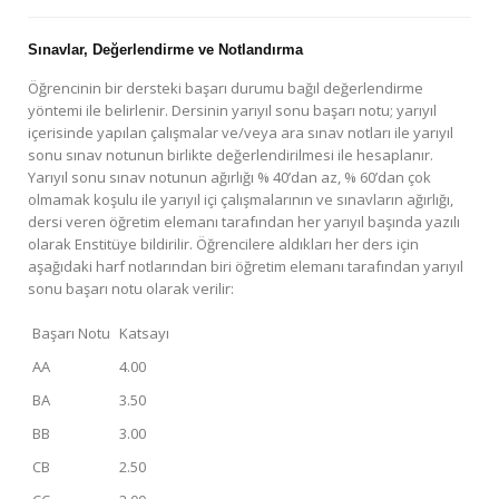
Sınavlar, Değerlendirme ve Notlandırma
Öğrencinin bir dersteki başarı durumu bağıl değerlendirme
yöntemi ile belirlenir. Dersinin yarıyıl sonu başarı notu; yarıyıl
içerisinde yapılan çalışmalar ve/veya ara sınav notları ile yarıyıl
sonu sınav notunun birlikte değerlendirilmesi ile hesaplanır.
Yarıyıl sonu sınav notunun ağırlığı % 40’dan az, % 60’dan çok
olmamak koşulu ile yarıyıl içi çalışmalarının ve sınavların ağırlığı,
dersi veren öğretim elemanı tarafından her yarıyıl başında yazılı
olarak Enstitüye bildirilir. Öğrencilere aldıkları her ders için
aşağıdaki harf notlarından biri öğretim elemanı tarafından yarıyıl
sonu başarı notu olarak verilir:
Başarı Notu
Katsayı
AA
4.00
BA
3.50
BB
3.00
CB
2.50