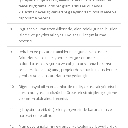
7
İş hayatı için gerekli bilgi-iletişim teknolojileri hakkında
temel bilgi; temel ofis programlarını ileri düzeyde
kullanma becerisi; verileri bilgisayar ortamında işleme ve
raporlama becerisi.
8
İngilizce ve Fransızca dillerinde, alanındaki güncel bilgileri
izleme ve paydaşlarla yazılı ve sözlü iletişim kurma
becerisi.
9
Rekabet ve pazar dinamiklerini, örgütsel ve küresel
faktörleri ve bilimsel yöntemleri göz önünde
bulundurarak araştırma ve çalışmalar yapma becerisi;
projelere katkı sağlama, projelerde sorumluluk üstlenme,
yenilikçi ve etkin kararlar alma yetkinliği.
10
Diğer sosyal bilimler alanları ile de ilişki kurarak yönetsel
sorunlara yaratıcı çözümler üretecek stratejiler geliştirme
ve sorumluluk alma becerisi.
11
İş hayatında etik değerler çerçevesinde karar alma ve
hareket etme bilinci.
12
Alan uygulamalarının evrensel ve toplumsal boyutlardaki