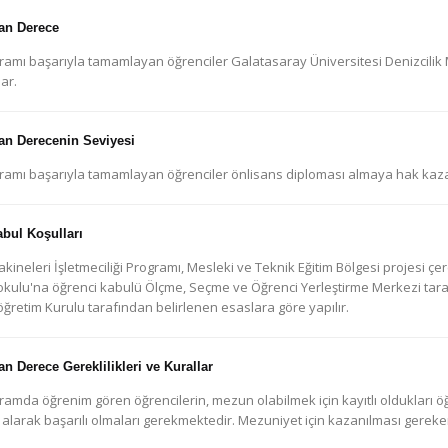
an Derece
ramı başarıyla tamamlayan öğrenciler Galatasaray Üniversitesi Denizcili
ar.
an Derecenin Seviyesi
ramı başarıyla tamamlayan öğrenciler önlisans diploması almaya hak kaza
abul Koşulları
kineleri İşletmeciliği Programı, Mesleki ve Teknik Eğitim Bölgesi projesi 
kulu'na öğrenci kabulü Ölçme, Seçme ve Öğrenci Yerleştirme Merkezi tar
ğretim Kurulu tarafından belirlenen esaslara göre yapılır.
an Derece Gereklilikleri ve Kurallar
ramda öğrenim gören öğrencilerin, mezun olabilmek için kayıtlı oldukları
 alarak başarılı olmaları gerekmektedir. Mezuniyet için kazanılması gerek