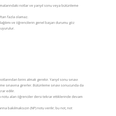
alışmalarındaki notlar ve yarıyıl sonu veya bütünleme
0’tan fazla olamaz.
l dağılımı ve öğrencilerin genel başarı durumu göz
uyurulur.
 notlarından birini almak gerekir. Yarıyıl sonu sınavı
eme sınavına girerler. Bütünleme sınavı sonucunda da
ar edilir.
u notu alan öğrenciler dersi tekrar ettiklerinde devam
ına bakılmaksızın (NP) notu verilir; bu not, not