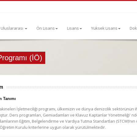
Uluslararası
Ön Lisans
Lisans
Yüksek Lisans
Dok
 Programı (İÖ)
ım
m Tanımı
ineleri İşletmeciliği programı, ülkemizin ve dünya denizcilik sektörünün i
ştur. Ders programları, Gemiadamları ve Klavuz Kaptanlar Yönetmeliği' nde
amlarının Eğitim, Belgelendirme ve Vardiya Tutma Standartları (STCW)’nın ö
Öğretim Kurulu kriterlerine uygun olarak yürütülmektedir.