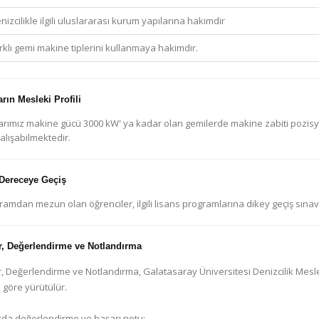
nizcilikle ilgili uluslararası kurum yapılarına hakimdir
rklı gemi makine tiplerini kullanmaya hakimdir.
rın Mesleki Profili
rımız makine gücü 3000 kW' ya kadar olan gemilerde makine zabiti pozisyo
alışabilmektedir.
 Dereceye Geçiş
amdan mezun olan öğrenciler, ilgili lisans programlarına dikey geçiş sınavı (
r, Değerlendirme ve Notlandırma
r, Değerlendirme ve Notlandırma, Galatasaray Üniversitesi Denizcilik Mesl
 göre yürütülür.
rda değerlendirme ve başarı notu: