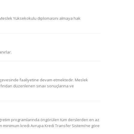
k Meslek Yüksekokulu diplomasını almaya hak
nırlar.
çerçevesinde faaliyetine devam etmektedir. Meslek
afından düzenlenen sınav sonuçlarına ve
 öğretim programlarında öngörülen tüm derslerden en az
en minimum kredi Avrupa Kredi Transfer Sistemi’ne göre