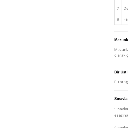
7
De
8
Fa
Mezunla
Mezunla
olarak ç
Bir Üst
Bu progr
Sınavla
Sınavla
esasına
Sınavla