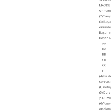
MADDE 18
sınavınd
(2) Yarı
(3) Başa
önünde 
Başarı n
Başar
AA
BA
BB
CB
CC
F 
(4) Bir 
sonrası
(F) notu
(5) Ders
yükümlü
(6) Yarı
ortalama