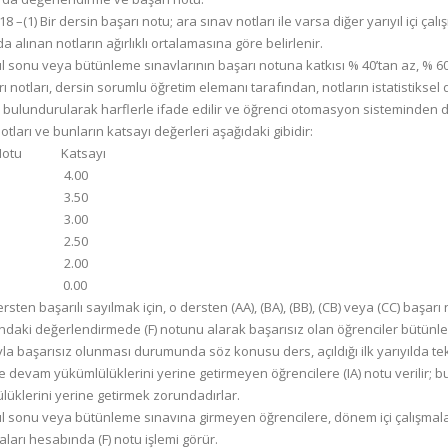
 –(1) Bir dersin başarı notu; ara sınav notları ile varsa diğer yarıyıl içi ç
a alınan notların ağırlıklı ortalamasına göre belirlenir.
yıl sonu veya bütünleme sınavlarının başarı notuna katkısı % 40’tan az, % 6
rı notları, dersin sorumlu öğretim elemanı tarafından, notların istatistikse
bulundurularak harflerle ifade edilir ve öğrenci otomasyon sisteminden d
otları ve bunların katsayı değerleri aşağıdaki gibidir:
ı Notu Katsayı
 4.00
 3.50
 3.00
 2.50
 2.00
0.00
dersten başarılı sayılmak için, o dersten (AA), (BA), (BB), (CB) veya (CC) başarı
ndaki değerlendirmede (F) notunu alarak başarısız olan öğrenciler bütünl
yla başarısız olunması durumunda söz konusu ders, açıldığı ilk yarıyılda tekr
e devam yükümlülüklerini yerine getirmeyen öğrencilere (IA) notu verilir; b
lüklerini yerine getirmek zorundadırlar.
yıl sonu veya bütünleme sınavına girmeyen öğrencilere, dönem içi çalışmalar
ları hesabında (F) notu işlemi görür.