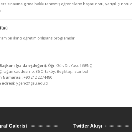
ders sınavına girme hakkı tanınmış öğrencilerin başarı notu, yarıyıl içi notu
ir.
Türü
am bir ikinci öğretim önlisans programıdır.
aşkanı (ya da eşdeğeri):
Öğr. Gör. Dr. Yusuf GENÇ
Çırağan caddesi no: 36 Ortaköy, Beşiktaş, İstanbul
n Numarası:
+90 212 2274480
 adresi:
ygenc@gsu.edu.tr
raf Galerisi
Twitter Akışı