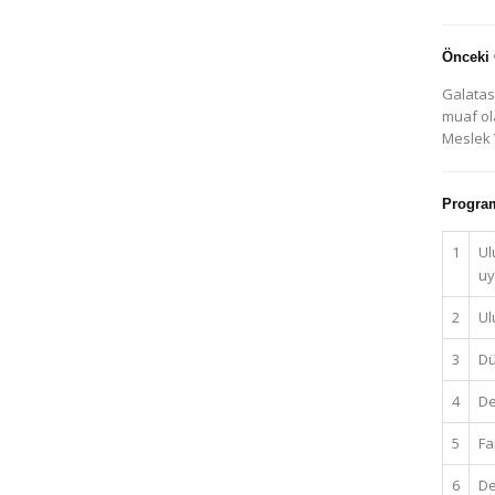
Önceki
Galatas
muaf ola
Meslek 
Program 
1
Ul
uy
2
Ul
3
Dü
4
De
5
Fa
6
De