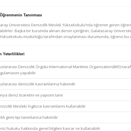
 Öğrenmenin Tanınması
aray Üniversitesi Denizcilik Meslek Yüksekokulu’nda öğrenim gören öğrenci
bilirler. Başka bir kurumda alınan dersin içeriğinin, Galatasaray Üniversites
Yüksekokulu müdürlüğü tarafından onaylanması durumunda, öğrenci bu der
Yeterlilikleri
uslararası Denizcilik Örgütü-International Maritime Organization(IMO) taraf
gulamasını yapabilir
uslararası denizcilik kavramlarına hakimdir
nya deniz ticaretini ve yapısını tanır
nizcilik Mesleki İngilizce kavramlarını kullanabilir
rklı gemi tipi tanımlarına hakimdir
niz hukuku hakkında genel bilgileri kavrar ve kullanabilir