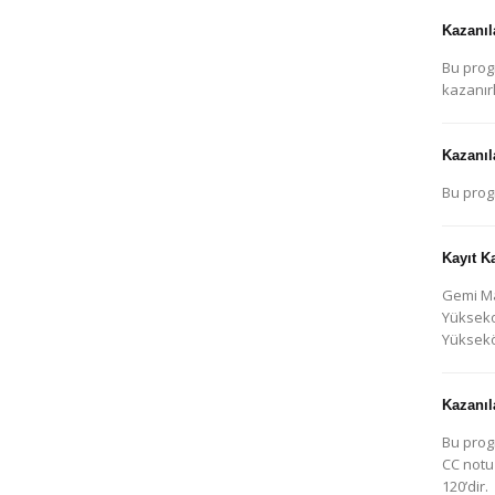
Kazanıl
Bu prog
kazanırl
Kazanıl
Bu prog
Kayıt K
Gemi Ma
Yükseko
Yüksekö
Kazanıl
Bu prog
CC notu
120’dir.