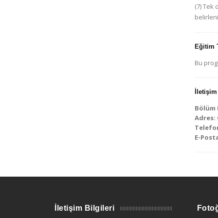
(7) Tek 
belirlen
Eğitim 
Bu progr
İletişim
Bölüm B
Adres:
Telefo
E-Posta
İletişim Bilgileri
Fotoğ