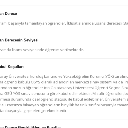
an Derece
ramı başarıyla tamamlayan öğrenciler, İktisat alanında Lisans derecesi (B
an Derecenin Seviyesi
ramda lisans seviyesinde öğrenim verilmektedir.
abul Koşulları
aray Üniversitesi kuruluş kanunu ve Yükseköğretim Kurumu (YÖK) tarafınd
a öğrenci kabulü ÖSYS olarak adlandırılan merkezi sınav sistemi ya da Fr
rından mezun öğrenciler için Galatasaray Üniversitesi Öğrenci Seçme Sınavı
a GSÜ-YÖS sınav sonucuna göre kabul edilmektedir. Misafir öğrenciler, bu 
rmesi durumunda özel öğrenci statüsü ile kabul edilebilirler. Üniversitemi
e, Fransızca bilmeyen öğrencilerin bir yıllık hazırlık sınıfını başarıyla tam
dan başarıyla geçmeleri gerekmektedir.
an Derece Gereklilikleri ve Kurallar