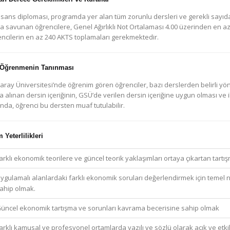
 Lisans diploması, programda yer alan tüm zorunlu dersleri ve gerekli sayı
la savunan öğrencilere, Genel Ağırlıklı Not Ortalaması 4.00 üzerinden en a
encilerin en az 240 AKTS toplamaları gerekmektedir.
 Öğrenmenin Tanınması
ray Üniversitesi’nde öğrenim gören öğrenciler, bazı derslerden belirli yön
alınan dersin içeriğinin, GSÜ’de verilen dersin içeriğine uygun olması ve 
da, öğrenci bu dersten muaf tutulabilir.
Yeterlilikleri
arklı ekonomik teorilere ve güncel teorik yaklaşımları ortaya çıkartan tartı
ygulamalı alanlardaki farklı ekonomik soruları değerlendirmek için temel ni
ahip olmak.
üncel ekonomik tartışma ve sorunları kavrama becerisine sahip olmak
arklı kamusal ve profesyonel ortamlarda yazılı ve sözlü olarak açık ve etkili