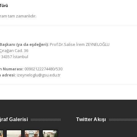
Türü
ram tam zamanlıdır.
aşkanı (ya da eşdeğeri):
Prof.Dr.Salise İrem ZEYNELOĞLU
Çırağan Cad. 36
 34357 İstanbul
n Numarası:
00902122274480/530
 adresi:
izeyneloglu@gsu.edu.tr
raf Galerisi
Twitter Akışı