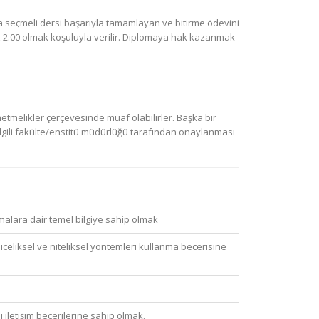
da seçmeli dersi başarıyla tamamlayan ve bitirme ödevini
z 2.00 olmak koşuluyla verilir. Diplomaya hak kazanmak
etmelikler çerçevesinde muaf olabilirler. Başka bir
ilgili fakülte/enstitü müdürlüğü tarafından onaylanması
şmalara dair temel bilgiye sahip olmak
celiksel ve niteliksel yöntemleri kullanma becerisine
 iletişim becerilerine sahip olmak.