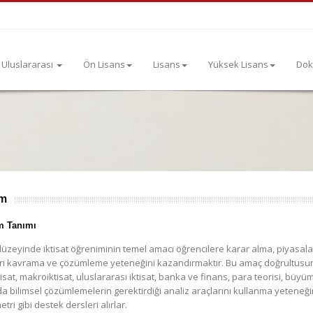
Uluslararası
Ön Lisans
Lisans
Yüksek Lisans
Dok
ım
m Tanımı
üzeyinde iktisat öğreniminin temel amacı öğrencilere karar alma, piyasaları
rı kavrama ve çözümleme yeteneğini kazandırmaktır. Bu amaç doğrultusund
isat, makroiktisat, uluslararası iktisat, banka ve finans, para teorisi, büyü
a bilimsel çözümlemelerin gerektirdiği analiz araçlarını kullanma yeteneğin
ri gibi destek dersleri alırlar.