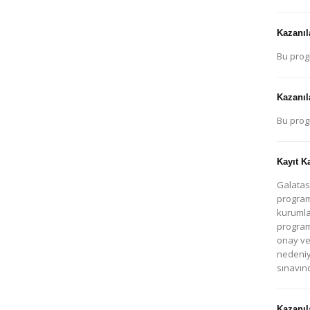
Kazanıl
Bu prog
Kazanıl
Bu prog
Kayıt K
Galatas
program
kurumla
program
onay ve
nedeniyl
sınavın
Kazanıl