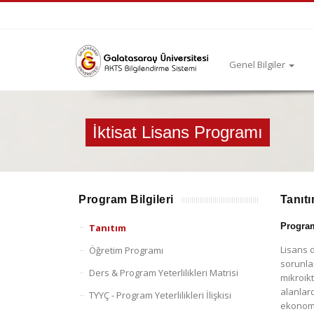
Genel Bilgiler
İktisat Lisans Programı
Program Bilgileri
Tanıt
Progra
Tanıtım
Lisans d
Öğretim Programı
sorunla
Ders & Program Yeterlilikleri Matrisi
mikroikt
alanlard
TYYÇ - Program Yeterlilikleri İlişkisi
ekonomet