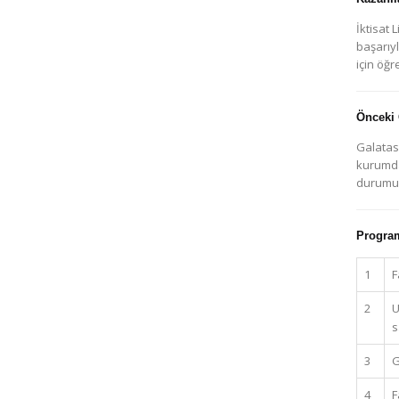
İktisat
başarıy
için öğr
Önceki
Galatasa
kurumda 
durumun
Program 
1
F
2
U
s
3
G
4
F