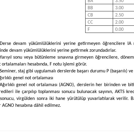
BA
3.50
BB
3.00
CB
2.50
CC
2.00
F
0.00
Derse devam yükümlülüklerini yerine getirmeyen öğrencilere IA no
rinde devam yükümlülüklerini yerine getirmek zorundadırlar.
Yarıyıl sonu veya bütünleme sınavına girmeyen öğrencilere, dönem i
t ortalamaları hesabında, F notu işlemi görür.
Seminer, staj gibi uygulamalı derslerde başarı durumu P (başarılı) ve F
ğırlıklı genel not ortalaması
Ağırlıklı genel not ortalaması (AGNO), derslerin her birinden ve bit
edileri ile çarpılıp toplanması sonucu bulunacak sayının, AKTS kre
onucu, virgülden sonra iki hane yürütülüp yuvarlatılarak verilir. 
r AGNO hesabına dâhil edilmez.