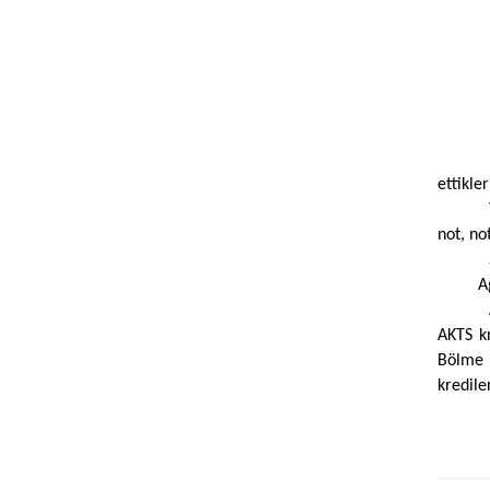
ettikle
not, no
A
AKTS kr
Bölme s
kredile