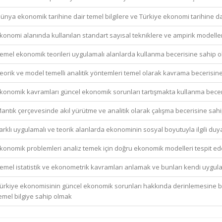
ünya ekonomik tarihine dair temel bilgilere ve Türkiye ekonomi tarihine da
konomi alanında kullanılan standart sayısal tekniklere ve ampirik modeller
emel ekonomik teorileri uygulamalı alanlarda kullanma becerisine sahip o
eorik ve model temelli analitik yöntemleri temel olarak kavrama becerisin
konomik kavramları güncel ekonomik sorunları tartışmakta kullanma bece
antık çerçevesinde akıl yürütme ve analitik olarak çalışma becerisine sah
arklı uygulamalı ve teorik alanlarda ekonominin sosyal boyutuyla ilgili duya
konomik problemleri analiz temek için doğru ekonomik modelleri tespit ed
emel istatistik ve ekonometrik kavramları anlamak ve bunları kendi uygul
ürkiye ekonomisinin güncel ekonomik sorunları hakkında derinlemesine b
emel bilgiye sahip olmak