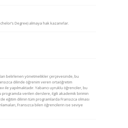
achelor’s Degree) almaya hak kazanırlar.
an belirlenen yönetmelikler çerçevesinde, bu
ansızca dilinde öğrenim veren ortaöğretim
 ile yapılmaktadır. Yabancı uyruklu öğrenciler, bu
programda verilen derslere, ilgili akademik birimin
zde eğitim dilinin tüm programlarda Fransızca olması
amlamaları, Fransızca bilen öğrencilerin ise seviye