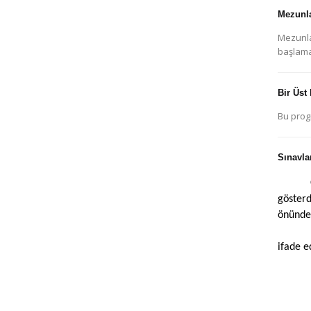
Mezunla
Mezunlar
başlama
Bir Üst
Bu prog
Sınavla
gösterd
önünde 
ifade ed