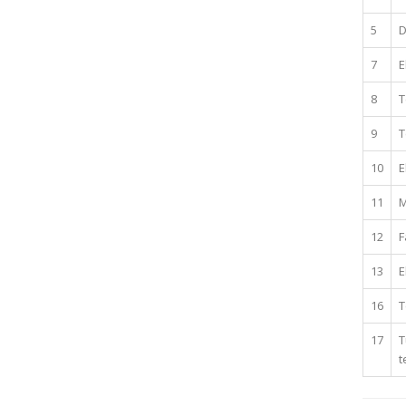
5
D
7
E
8
T
9
T
10
E
11
M
12
F
13
E
16
T
17
T
t