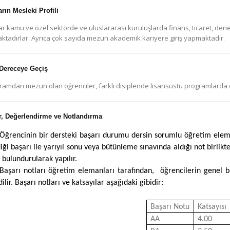
rın Mesleki Profili
 kamu ve özel sektörde ve uluslararası kuruluşlarda finans, ticaret, denet
ktadırlar. Ayrıca çok sayıda mezun akademik kariyere giriş yapmaktadır.
 Dereceye Geçiş
ramdan mezun olan öğrenciler, farklı disiplende lisansüstü programlarda
r, Değerlendirme ve Notlandırma
Öğrencinin bir dersteki başarı durumu dersin sorumlu öğretim eleman
iği başarı ile yarıyıl sonu veya bütünleme sınavında aldığı not birlikt
bulundurularak yapılır.
Başarı notları öğretim elemanları tarafından, öğrencilerin genel 
ilir. Başarı notları ve katsayılar aşağıdaki gibidir:
Başarı Notu
Katsayısı
AA
4.00