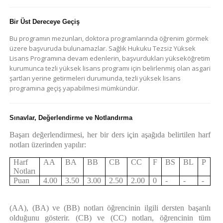
Bir Üst Dereceye Geçiş
Bu programın mezunları, doktora programlarında öğrenim görmek
üzere başvuruda bulunamazlar. Sağlık Hukuku Tezsiz Yüksek
Lisans Programına devam edenlerin, başvurdukları yükseköğretim
kurumunca tezli yüksek lisans programı için belirlenmiş olan asgari
şartları yerine getirmeleri durumunda, tezli yüksek lisans
programına geçiş yapabilmesi mümkündür.
Sınavlar, Değerlendirme ve Notlandırma
Başarı değerlendirmesi, her bir ders için aşağıda belirtilen harf
notları üzerinden yapılır:
Harf
AA
BA
BB
CB
CC
F
BS
BL
P
Notları
Puan
4.00
3.50
3.00
2.50
2.00
0
-
-
-
(AA), (BA) ve (BB) notları öğrencinin ilgili dersten başarılı
olduğunu gösterir. (CB) ve (CC) notları, öğrencinin tüm