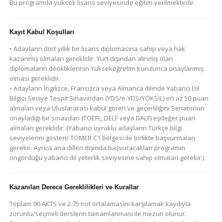
Bu programda yüksek lisans seviyesinde eğitim verilmektedir.
Kayıt Kabul Koşulları
• Adayların dört yıllık bir lisans diplomasına sahip veya hak
kazanmış olmaları gereklidir. Yurt dışından alınmış olan
diplomaların denkliklerinin Yükseköğretim Kurulunca onaylanmış
olması gereklidir.
• Adayların İngilizce, Fransızca veya Almanca dilinde Yabancı Dil
Bilgisi Seviye Tespit Sınavından (YDS/e-YDS/YÖKSİL) en az 50 puan
almaları veya Uluslararası kabul gören ve geçerliliğini Senatonun
onayladığı bir sınavdan (TOEFL, DELF veya DALF) eşdeğer puan
almaları gereklidir. (Yabancı uyruklu adayların Türkçe bilgi
seviyelerini gösterir TÖMER C1 belgesi ile birlikte başvurmaları
gerekir. Ayrıca ana dilleri dışında başvuracakları programın
öngördüğü yabancı dil yeterlik seviyesine sahip olmaları gerekir.)
Kazanılan Derece Gereklilikleri ve Kurallar
Toplam 90 AKTS ve 2.75 not ortalamasını karşılamak kaydıyla
zorunlu/seçmeli derslerin tamamlanması ile mezun olunur.