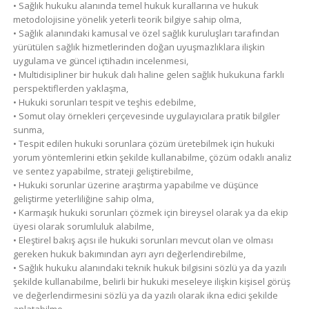
• Sağlık hukuku alanında temel hukuk kurallarına ve hukuk
metodolojisine yönelik yeterli teorik bilgiye sahip olma,
• Sağlık alanındaki kamusal ve özel sağlık kuruluşları tarafından
yürütülen sağlık hizmetlerinden doğan uyuşmazlıklara ilişkin
uygulama ve güncel içtihadın incelenmesi,
• Multidisipliner bir hukuk dalı haline gelen sağlık hukukuna farklı
perspektiflerden yaklaşma,
• Hukuki sorunları tespit ve teşhis edebilme,
• Somut olay örnekleri çerçevesinde uygulayıcılara pratik bilgiler
sunma,
• Tespit edilen hukuki sorunlara çözüm üretebilmek için hukuki
yorum yöntemlerini etkin şekilde kullanabilme, çözüm odaklı analiz
ve sentez yapabilme, strateji geliştirebilme,
• Hukuki sorunlar üzerine araştırma yapabilme ve düşünce
geliştirme yeterliliğine sahip olma,
• Karmaşık hukuki sorunları çözmek için bireysel olarak ya da ekip
üyesi olarak sorumluluk alabilme,
• Eleştirel bakış açısı ile hukuki sorunları mevcut olan ve olması
gereken hukuk bakımından ayrı ayrı değerlendirebilme,
• Sağlık hukuku alanındaki teknik hukuk bilgisini sözlü ya da yazılı
şekilde kullanabilme, belirli bir hukuki meseleye ilişkin kişisel görüş
ve değerlendirmesini sözlü ya da yazılı olarak ikna edici şekilde