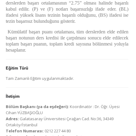
derslerden başarı ortalamasının “2.75” olması halinde başarılı
kabul edilir. (P) ve (F) notları başarısızlığı ifade eder. (BL)
ifadesi yüksek lisans tezinin başarılı olduğunu, (BS) ifadesi ise
tezin başarısız bulunduğunu gösterir.
Kümülatif başarı puanı ortalaması, tüm derslerden elde edilen
başarı notunun ders kredisi ile çarpılması sonucu elde edilecek
toplam başarı puanın, toplam kredi sayısına bölünmesi yoluyla
hesaplanır.
Eğitim Türü
Tam Zamanlı Eğitim uygulanmaktadır.
İletişim
Bölüm Başkanı (ya da eşdeğeri):
Koordinatör : Dr. Öğr. Üyesi
Cihan YÜZBAŞIOĞLU
Adres:
Galatasaray Üniversitesi Çırağan Cad. No:36, 34349
Ortaköy/İstanbul
Telefon Numarası:
0212 227 44 80