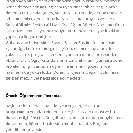
Programda alınan derslerin sınavları yazılı olarak yapılmaktadır.
Ayrıca dersten sorumlu öğretim üyesinin tercihine bağlı olarak
dönem içi çalışmalar (ödev, sunum vs.) da not değerlendirmesine
tabi tutulabilmektedir. Buna karşılık, Galatasaray Üniversitesi
Sosyal Bilimler Enstitüsü Lisansüstü Eğitim-Öğretim Yönetmeliğinin
ilgili düzenlemesi uyarınca yarıyıl sonu sınavlarının yazılı şekilde
yapılması öngörülmüştür.
Galatasaray Üniversitesi Sosyal Bilimler Enstitüsü Lisansüstü
Eğitim-Öğretim Yönetmeliğinin ilgili düzenlemesi uyarınca, tezsiz
yüksek lisans programı derslerin yanı sıra dönem projesinden
oluşmaktadır. Öğrenciler derslerini tamamlamanın yanı sıra dönem
projelerini, ilgili danışman öğretim elemanının gözetiminde
hazırlamakla yükümlüdür. Dönem projesinin başarılı bulunmasını
takiben mezuniyet hakkı elde edilmektedir.
Önceki Öğrenmenin Tanınması
Başka bir kurumda alınan dersin içeriğinin, Enstitü’nün
programında yer alan bir dersin içeriğine uygun olması ve bu
durumun ilgili Enstitü’nün ilgili komisyonu tarafından onaylanması
durumunda, öğrenci bu dersten muaf tutulabilir. Program
yeterlilikleri şöyledir: