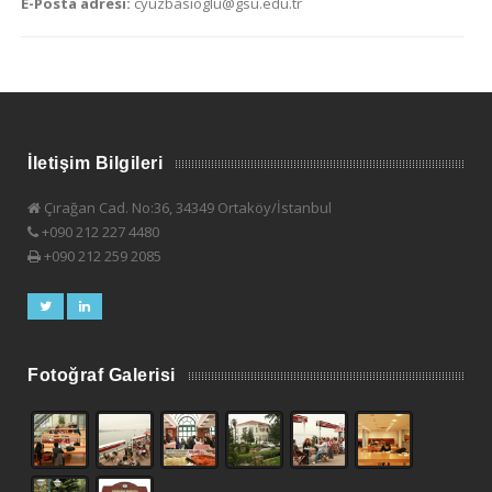
E-Posta adresi:
cyuzbasioglu@gsu.edu.tr
İletişim Bilgileri
Çırağan Cad. No:36, 34349 Ortaköy/İstanbul
+090 212 227 4480
+090 212 259 2085
Fotoğraf Galerisi