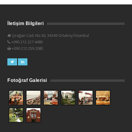
İletişim Bilgileri
Çırağan Cad. No:36, 34349 Ortaköy/İstanbul
+090 212 227 4480
+090 212 259 2085
Fotoğraf Galerisi