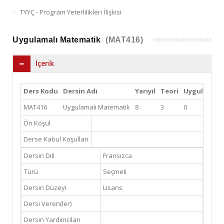
TYYÇ - Program Yeterlilikleri İlişkisi
Uygulamalı Matematik
(MAT416)
İçerik
Ders Kodu
Dersin Adı
Yarıyıl
Teori
Uygulama
MAT416
Uygulamalı Matematik
8
3
0
Ön Koşul
Derse Kabul Koşulları
Dersin Dili
Fransızca
Türü
Seçmeli
Dersin Düzeyi
Lisans
Dersi Veren(ler)
Dersin Yardımcıları