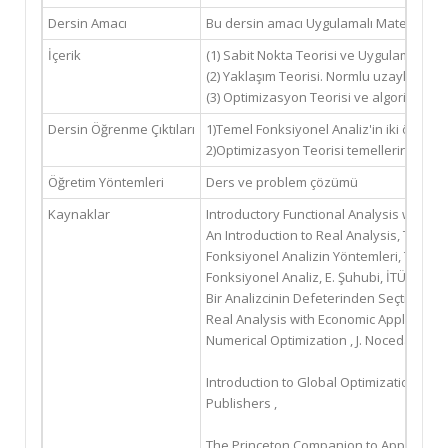
Dersin Amacı
Bu dersin amacı Uygulamalı Matematik'in 
İçerik
(1) Sabit Nokta Teorisi ve Uygulamalrı. 
(2) Yaklaşım Teorisi. Normlu uzaylarda, H
(3) Optimizasyon Teorisi ve algoritma u
Dersin Öğrenme Çıktıları
1)Temel Fonksiyonel Analiz'in iki önem
2)Optimizasyon Teorisi temellerini atıp
Öğretim Yöntemleri
Ders ve problem çözümü
Kaynaklar
Introductory Functional Analysis with App
An Introduction to Real Analysis, T. Ter
Fonksiyonel Analizin Yöntemleri, T. Terz
Fonksiyonel Analiz, E. Şuhubi, İTÜ Vakfı
Bir Analizcinin Defeterinden Seçtikleri,
Real Analysis with Economic Applications
Numerical Optimization , J. Nocedal & S. J
Introduction to Global Optimization , R. 
Publishers ,
The Princeton Companion to Applied Math