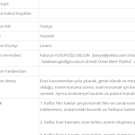
Koşul
e Kabul Koşulları
in Dili
Türkçe
ü
Seçmeli
in Düzeyi
Lisans
i Veren(ler)
Fülürya YUSUFOĞLU BİLGİN
fulurya@yahoo.com (Ema
hdabbasoglu@gsu.edu.tr (Email)
Ömer Mert YILMAZ
in Yardımcıları
in Amacı
Eser kavramından yola çıkarak, genel olarak ve meslek
olduğu, eserin koruma süresi, eseri korumak için baş
vermek. Ayrıca endüstriyel tasarım ve patent hukuku 
ik
1. hafta: Fikri haklar çerçevesinde fikir ve sanat eserle
irdelenmesi, aralarındaki bezerlik ve farkların belirti
2. hafta: Eser kavramı, eser türleri, eserin oluşması şa
3. hafta: Eser kavramı, eser türleri, eserin oluşması şa