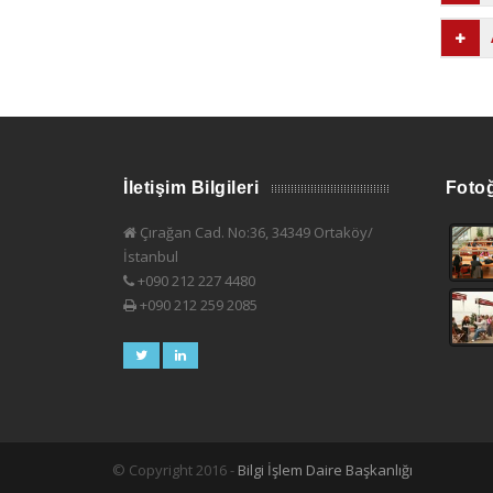
İletişim Bilgileri
Fotoğ
Çırağan Cad. No:36, 34349 Ortaköy/
İstanbul
+090 212 227 4480
+090 212 259 2085
© Copyright 2016 -
Bilgi İşlem Daire Başkanlığı