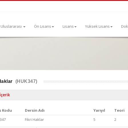
Uluslararası
Ön Lisans
Lisans
Yüksek Lisans
Dok
Haklar
(HUK347)
İçerik
s Kodu
Dersin Adı
Yarıyıl
Teori
347
Fikri Haklar
5
2