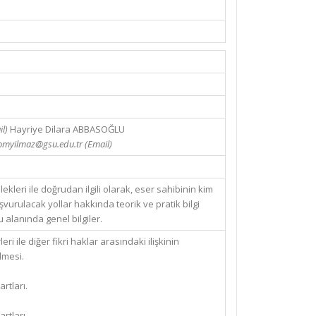
il)
Hayriye Dilara ABBASOĞLU
omyilmaz@gsu.edu.tr (Email)
leri ile doğrudan ilgili olarak, eser sahibinin kim
vurulacak yollar hakkında teorik ve pratik bilgi
alanında genel bilgiler.
ri ile diğer fikri haklar arasındaki ilişkinin
lmesi.
rtları.
rtları.