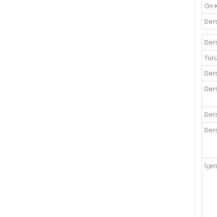
Ön 
Ders
Ders
Tür
Ders
Ders
Ders
Ders
İçer