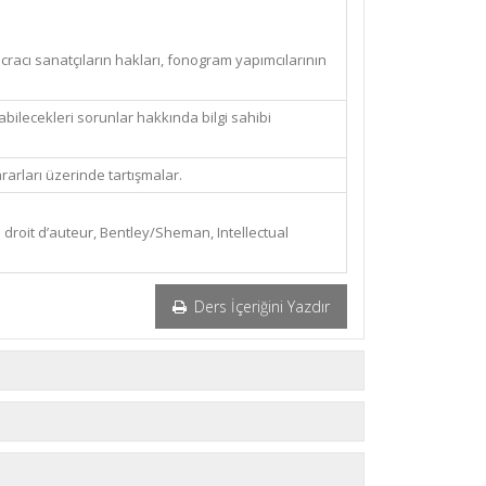
: icracı sanatçıların hakları, fonogram yapımcılarının
bilecekleri sorunlar hakkında bilgi sahibi
arları üzerinde tartışmalar.
e droit d’auteur, Bentley/Sheman, Intellectual
Ders İçeriğini Yazdır