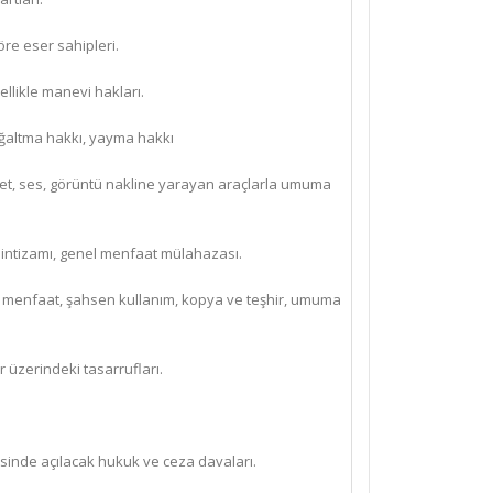
göre eser sahipleri.
ellikle manevi hakları.
çoğaltma hakkı, yayma hakkı
şaret, ses, görüntü nakline yarayan araçlarla umuma
e intizamı, genel menfaat mülahazası.
usi menfaat, şahsen kullanım, kopya ve teşhir, umuma
er üzerindeki tasarrufları.
cesinde açılacak hukuk ve ceza davaları.