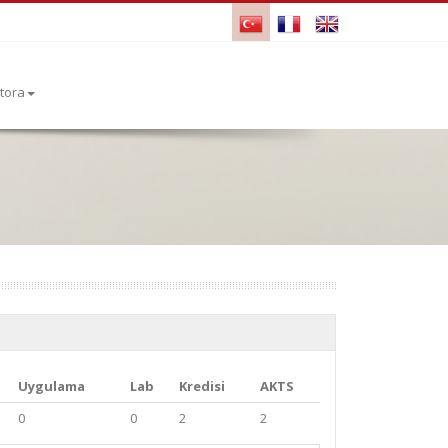
tora
Uygulama
Lab
Kredisi
AKTS
0
0
2
2