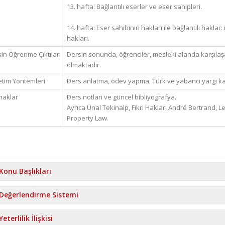
13. hafta: Bağlantılı eserler ve eser sahipleri.
14. hafta: Eser sahibinin hakları ile bağlantılı haklar
hakları.
in Öğrenme Çıktıları
Dersin sonunda, öğrenciler, mesleki alanda karşılaşa
olmaktadır.
tim Yöntemleri
Ders anlatma, ödev yapma, Türk ve yabancı yargı kar
naklar
Ders notları ve güncel bibliyografya.
Ayrıca Ünal Tekinalp, Fikri Haklar, André Bertrand, L
Property Law.
Konu Başlıkları
Değerlendirme Sistemi
Yeterlilik İlişkisi