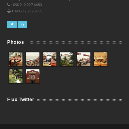
+090 212 227 4480
+090 212 259 2085
Photos
Flux Twitter