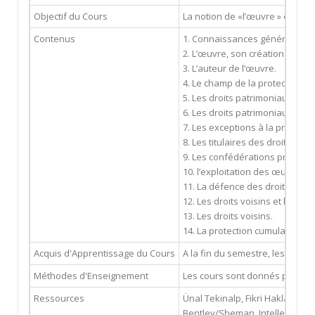
Objectif du Cours
La notion de «l’œuvre » étant l
Contenus
1. Connaissances générales sur l
2. L’œuvre, son création et la
3. L’auteur de l’œuvre.
4. Le champ de la protection du
5. Les droits patrimoniaux sur l
6. Les droits patrimoniaux sur l
7. Les exceptions à la protectio
8. Les titulaires des droits d’au
9. Les confédérations professi
10. l’exploitation des œuvres.
11. La défence des droits d’aut
12. Les droits voisins et les dro
13. Les droits voisins.
14. La protection cumulative de
Acquis d'Apprentissage du Cours
A la fin du semestre, les étudi
Méthodes d'Enseignement
Les cours sont donnés par l'ens
Ressources
Ünal Tekinalp, Fikri Haklar, And
Bentley/Sheman, Intellectual P