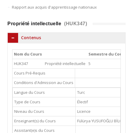
Rapport aux acquis d'apprentissage nationaux
Propriété intellectuelle
(HUK347)
Contenus
Nom du Cours
Semestre du Cours
C
HUK347
Propriété intellectuelle
5
2
Cours Pré-Requis
Conditions d'Admission au Cours
Langue du Cours
Turc
Type de Cours
Électif
Niveau du Cours
Licence
Enseignant(s) du Cours
Fülürya YUSUFOĞLU BİLGİN
fu
Assistant(e)s du Cours