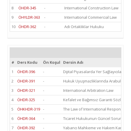
8
ÖHDR-345
-
International Construction Law
9
ÖHYLDR-363
-
International Commercial Law
10
ÖHDR-362
-
Adi Ortaklıklar Hukuku
#
Ders Kodu
Ön Koşul
Dersin Adı
1
ÖHDR-396
-
Dijital Piyasalarda Yer Sağlayıcıları
2
ÖHDR-391
-
Hukuk Uyuşmazlıklarında Arabuluculu
3
ÖHDR-321
-
International Arbitration Law
4
ÖHDR-325
-
Kefalet ve Bağımsız Garanti Sözleşmel
5
ÖHKHDR-319
-
The Law of International Responsibility
6
ÖHDR-364
-
Ticaret Hukukunun Güncel Sorunları
7
ÖHDR-392
-
Yabancı Mahkeme ve Hakem Kararların