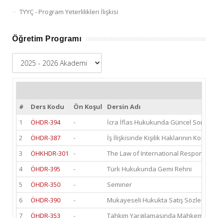
TYYÇ - Program Yeterlilikleri İlişkisi
Öğretim Programı
#
Ders Kodu
Ön Koşul
Dersin Adı
1
ÖHDR-394
-
İcra İflas Hukukunda Güncel Sorunla
2
ÖHDR-387
-
İş İlişkisinde Kişilik Haklarının Korunm
3
ÖHKHDR-301
-
The Law of International Responsibili
4
ÖHDR-395
-
Türk Hukukunda Gemi Rehni
5
ÖHDR-350
-
Seminer
6
ÖHDR-390
-
Mukayeseli Hukukta Satış Sözleşmele
7
ÖHDR-353
-
Tahkim Yargılamasında Mahkemelerin