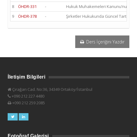
8
ÖHDR-331
-
Hukuk Muhakemeleri Kanunu’nun Uygul
9
ÖHDR-378
-
Şirketler Hukukunda Güncel Tartışmal
Ders İçeriğini Yazdır
İletişim Bilgileri
Çırağan Cad. No:36, 34349 Ortaköy/İstanbul
+090 212 227 4480
+090 212 259 2085
Fotoğraf Galerisi