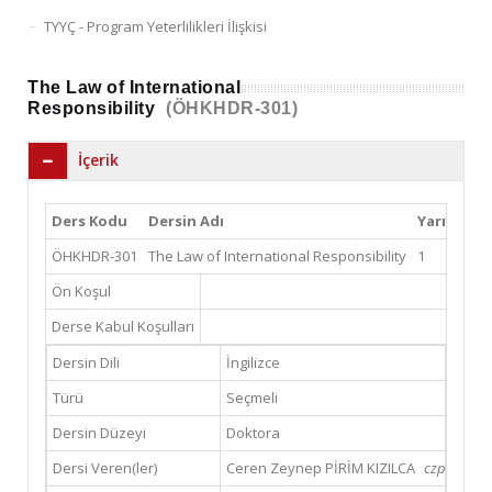
TYYÇ - Program Yeterlilikleri İlişkisi
The Law of International
Responsibility
(ÖHKHDR-301)
İçerik
Ders Kodu
Dersin Adı
Yarıyıl
Te
ÖHKHDR-301
The Law of International Responsibility
1
4
Ön Koşul
Derse Kabul Koşulları
Dersin Dili
İngilizce
Türü
Seçmeli
Dersin Düzeyi
Doktora
Dersi Veren(ler)
Ceren Zeynep PİRİM KIZILCA
czpirim@gs