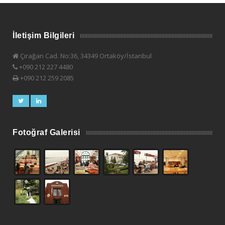
İletişim Bilgileri
Çırağan Cad. No:36, 34349 Ortaköy/İstanbul
+090 212 227 4480
+090 212 259 2085
Fotoğraf Galerisi