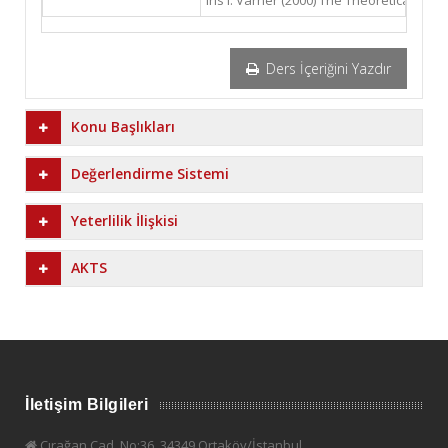
Iris I. Varner (2000) The Theoretical F
Ders İçeriğini Yazdır
Konu Başlıkları
Değerlendirme Sistemi
Yeterlilik İlişkisi
AKTS
İletişim Bilgileri
Çırağan Cad. No:36, 34349 Ortaköy/İstanbul