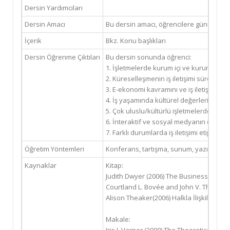
Dersin Yardımcıları
Dersin Amacı
Bu dersin amacı, öğrencilere günümüzün kü
İçerik
Bkz. Konu başlıkları
Dersin Öğrenme Çıktıları
Bu dersin sonunda öğrenci:
1. İşletmelerde kurum içi ve kurum dışı il
2. Küreselleşmenin iş iletişimi süreç, yö
3. E-ekonomi kavramını ve iş iletişimi aç
4. İş yaşamında kültürel değerlerin ve fa
5. Çok uluslu/kültürlü işletmelerde kültürl
6. İnteraktif ve sosyal medyanın özellikle
7. Farklı durumlarda iş iletişimi etiği açı
Öğretim Yöntemleri
Konferans, tartışma, sunum, yazılı anlat
Kaynaklar
Kitap:
Judith Dwyer (2006) The Business Commu
Courtland L. Bovée and John V. Thill (2
Alison Theaker(2006) Halkla İlişkilerin El 
Makale: