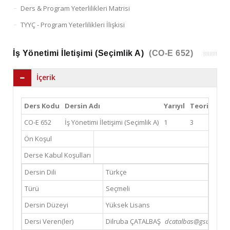
Ders & Program Yeterlilikleri Matrisi
TYYÇ - Program Yeterlilikleri İlişkisi
İş Yönetimi İletişimi (Seçimlik A)
(CO-E 652)
İçerik
Ders Kodu
Dersin Adı
Yarıyıl
Teori
Uyg
CO-E 652
İş Yönetimi İletişimi (Seçimlik A)
1
3
0
Ön Koşul
Derse Kabul Koşulları
Dersin Dili
Türkçe
Türü
Seçmeli
Dersin Düzeyi
Yüksek Lisans
Dersi Veren(ler)
Dilruba ÇATALBAŞ
dcatalbas@gsu.edu.tr 