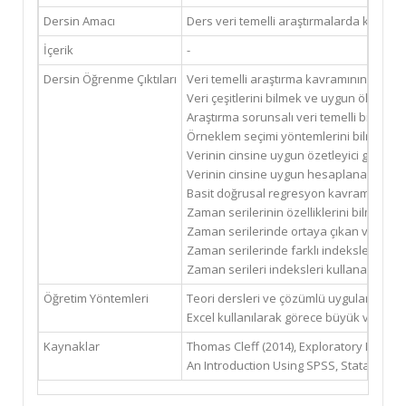
Dersin Amacı
Ders veri temelli araştırmalarda kullanı
İçerik
-
Dersin Öğrenme Çıktıları
Veri temelli araştırma kavramınının farkl
Veri çeşitlerini bilmek ve uygun ölçme t
Araştırma sorunsalı veri temelli bir bil
Örneklem seçimi yöntemlerini bilmek; ör
Verinin cinsine uygun özetleyici grafikl
Verinin cinsine uygun hesaplanabilir ist
Basit doğrusal regresyon kavramını bilm
Zaman serilerinin özelliklerini bilmek v
Zaman serilerinde ortaya çıkan ve hesap 
Zaman serilerinde farklı indeksleri h
Zaman serileri indeksleri kullanarak h
Öğretim Yöntemleri
Teori dersleri ve çözümlü uygulamam pro
Excel kullanılarak görece büyük veri setl
Kaynaklar
Thomas Cleff (2014), Exploratory Data 
An Introduction Using SPSS, Stata, and E