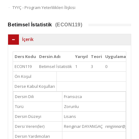
TYYÇ - Program Yeterlilikleri İlişkisi
Betimsel İstatistik
(ECON119)
İçerik
Ders Kodu
Dersin Adı
Yarıyıl
Teori
Uygulama
Lab
ECON119
Betimsel İstatistik
1
3
0
0
Ön Koşul
Derse Kabul Koşulları
Dersin Dili
Fransızca
Türü
Zorunlu
Dersin Düzeyi
Lisans
Dersi Veren(ler)
Renginar DAYANGAÇ
renginnar@gmail.c
Dersin Yardımcıları