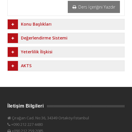
Ders İçeriğini Yazdır
Konu Başlıkları
Değerlendirme Sistemi
Yeterlilik İlişkisi
AKTS
İletişim Bilgileri
Çırağan Cad. No:36, 34349 Ortaköy/İstanbul
+090 212 227 4480
+090 212 259 2085