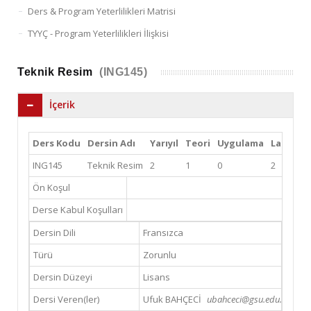
Ders & Program Yeterlilikleri Matrisi
TYYÇ - Program Yeterlilikleri İlişkisi
Teknik Resim
(ING145)
İçerik
Ders Kodu
Dersin Adı
Yarıyıl
Teori
Uygulama
Lab
Kre
ING145
Teknik Resim
2
1
0
2
2
Ön Koşul
Derse Kabul Koşulları
Dersin Dili
Fransızca
Türü
Zorunlu
Dersin Düzeyi
Lisans
Dersi Veren(ler)
Ufuk BAHÇECİ
ubahceci@gsu.edu.tr (Emai