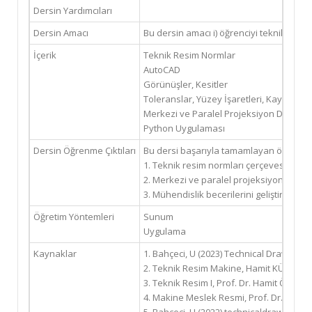
Dersin Yardımcıları
Dersin Amacı
Bu dersin amacı i) öğrenciyi teknik ileti
İçerik
Teknik Resim Normlar
AutoCAD
Görünüşler, Kesitler
Toleranslar, Yüzey İşaretleri, Kaynak
Merkezi ve Paralel Projeksiyon Dönüşü
Python Uygulaması
Dersin Öğrenme Çıktıları
Bu dersi başarıyla tamamlayan öğrenci:
1. Teknik resim normları çerçevesinde ci
2. Merkezi ve paralel projeksiyon çiziml
3. Mühendislik becerilerini geliştirecek 
Öğretim Yöntemleri
Sunum
Uygulama
Kaynaklar
1. Bahçeci, U (2023) Technical Drawing
2. Teknik Resim Makine, Hamit KÜÇÜK, Bi
3. Teknik Resim I, Prof. Dr. Hamit ÖZTEPE
4. Makine Meslek Resmi, Prof. Dr. Nejat K