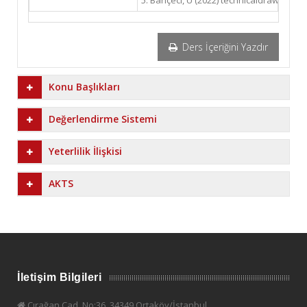
5. Bahçeci, U (2022) technicaldrawpy [
Ders İçeriğini Yazdır
Konu Başlıkları
Değerlendirme Sistemi
Yeterlilik İlişkisi
AKTS
İletişim Bilgileri
Çırağan Cad. No:36, 34349 Ortaköy/İstanbul