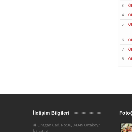
3
Ö
4
Ö
5
Ö
6
Ö
7
Ö
8
Ö
İletişim Bilgileri
Fotoğ
Çırağan Cad. No:36, 34349 Ortaköy/
İstanbul