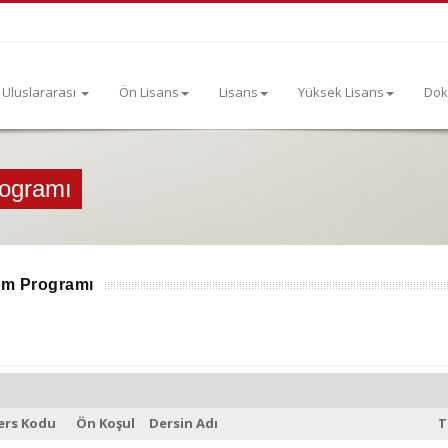
Uluslararası
Ön Lisans
Lisans
Yüksek Lisans
Dok
rogramı
im Programı
ers Kodu
Ön Koşul
Dersin Adı
T