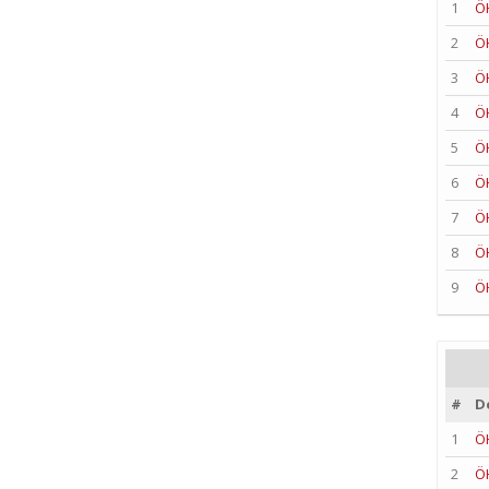
1
Ö
2
Ö
3
Ö
4
Ö
5
Ö
6
Ö
7
Ö
8
Ö
9
Ö
#
D
1
Ö
2
Ö