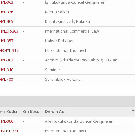
HYL-363
-
İş Hukukunda Güncel Gelişmeler
HYL-336
-
Kanun Yolları
HYL-405
-
Dijitalleşme ve İş Hukuku
HYLDR-363
-
International Commercial Law
HYL-357
-
Haksız Rekabet
HKHYL-319
-
International Tax Law I
HYL-362
-
Anonim Şirketlerde Pay Sahipliği Hakları
HYL-310
-
Seminer
HYL 400
-
Sorumluluk Hukuku I
ers Kodu
Ön Koşul
Dersin Adı
T
HYL-380
-
Aile Hukukukunda Güncel Gelişmeler
HKHYL-321
-
International Tax Law II