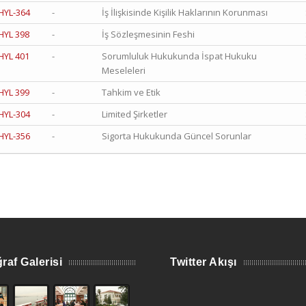
HYL-364
-
İş İlişkisinde Kişilik Haklarının Korunması
HYL 398
-
İş Sözleşmesinin Feshi
HYL 401
-
Sorumluluk Hukukunda İspat Hukuku
Meseleleri
HYL 399
-
Tahkim ve Etik
HYL-304
-
Limited Şirketler
HYL-356
-
Sigorta Hukukunda Güncel Sorunlar
raf Galerisi
Twitter Akışı