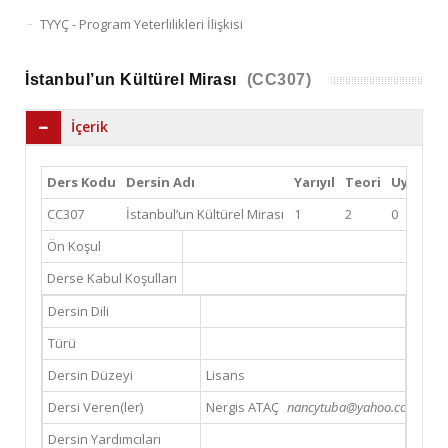
TYYÇ - Program Yeterlilikleri İlişkisi
İstanbul’un Kültürel Mirası
(CC307)
İçerik
Ders Kodu
Dersin Adı
Yarıyıl
Teori
Uygula
CC307
İstanbul’un Kültürel Mirası
1
2
0
Ön Koşul
Derse Kabul Koşulları
Dersin Dili
Türü
Dersin Düzeyi
Lisans
Dersi Veren(ler)
Nergis ATAÇ
nancytuba@yahoo.com (Emai
Dersin Yardımcıları