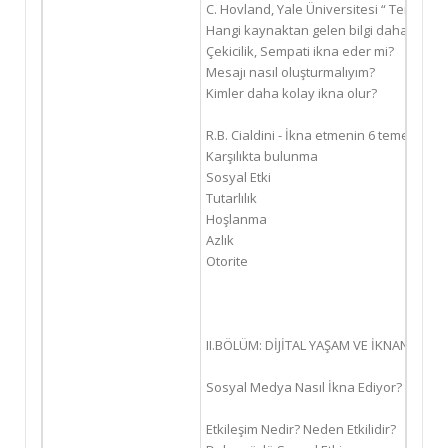
C. Hovland, Yale Üniversitesi “ Temel İl
Hangi kaynaktan gelen bilgi daha inandır
Çekicilik, Sempati ikna eder mi?
Mesajı nasıl oluşturmalıyım?
Kimler daha kolay ikna olur?
R.B. Cialdini - İkna etmenin 6 temel prens
Karşılıkta bulunma
Sosyal Etki
Tutarlılık
Hoşlanma
Azlık
Otorite
II.BÖLÜM: DİJİTAL YAŞAM VE İKNANIN D
Sosyal Medya Nasıl İkna Ediyor?
Etkileşim Nedir? Neden Etkilidir?