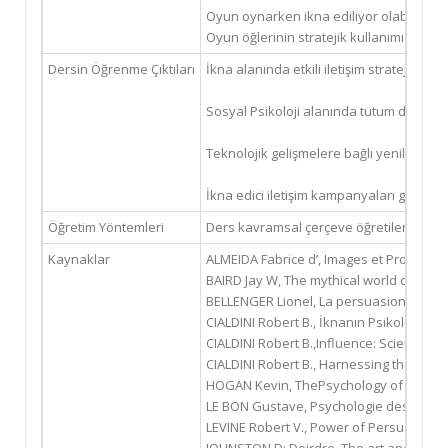
Oyun oynarken ikna ediliyor olabilir miy
Oyun öğlerinin stratejik kullanımı
Dersin Öğrenme Çıktıları
İkna alanında etkili iletişim stratejileri geli
Sosyal Psikoloji alanında tutum değişimin
Teknolojik gelişmelere bağlı yenilikçi ikna 
İkna edici iletişim kampanyaları geliştirebi
Öğretim Yöntemleri
Ders kavramsal çerçeve öğretilerine ve
Kaynaklar
ALMEIDA Fabrice d’, Images et Propagand
BAIRD Jay W, The mythical world of Nazi
BELLENGER Lionel, La persuasion, PUF, Co
CIALDINI Robert B., İknanın Psikolojisi, t
CIALDINI Robert B.,Influence: Science and
CIALDINI Robert B., Harnessing the Scien
HOGAN Kevin, ThePsychology of persuasi
LE BON Gustave, Psychologie des foules,
LEVINE Robert V., Power of Persuasion: