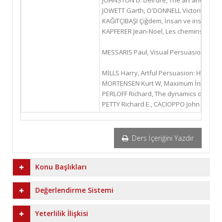
JOHNSTON D: Deirdre, The art and scienc
JOWETT Garth, O'DONNELL Victoria, Pro
KAĞITÇIBAŞI Çiğdem, İnsan ve insanlar: so
KAPFERER Jean-Noel, Les chemins de la pe
MESSARIS Paul, Visual Persuasion: The R
MİLLS Harry, Artful Persuasion: How to
MORTENSEN Kurt W, Maximum İnfluence: t
PERLOFF Richard, The dynamics of Persu
PETTY Richard E., CACIOPPO John T., The
Ders İçeriğini Yazdır
Konu Başlıkları
Değerlendirme Sistemi
Yeterlilik İlişkisi