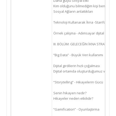
Daha güçlü Sosyal Etki
Kim olduğunu bilmediğim kişi beni nasıl 
Sosyal Ağların anlattıkları
Teknoloji Kullanarak İkna -Stanford Üni
Örnek çalışma - Adımsayar dijital uygulam
III. BÖLÜM: GELECEĞİN İKNA STRATEJİLER
“Big Data” - Büyük Veri kullanımı
Dijital girdilerin hızlı çoğalması
Dijital ortamda oluşturduğumuz veriler biz
“Storytelling” - Hikayelerin Gücü
Senin hikayen nedir?
Hikayeler neden etkilidir?
“Gamification” - Oyunlaştırma