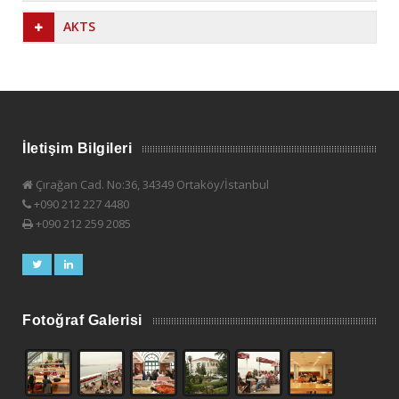
AKTS
İletişim Bilgileri
Çırağan Cad. No:36, 34349 Ortaköy/İstanbul
+090 212 227 4480
+090 212 259 2085
Fotoğraf Galerisi