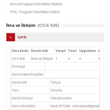
Ders & Program Yeterlilikleri Matrisi
TYYÇ - Program Yeterlilikleri İlişkisi
İkna ve İletişim
(CO-E 626)
İçerik
Ders Kodu
Dersin Adı
Yarıyıl
Teori
Uygulama
Lab
Kr
CO-E 626
İkna ve İletişim
1
3
0
0
3
Ön Koşul
Derse Kabul Koşulları
Dersin Dili
Türkçe
Türü
Zorunlu
Dersin Düzeyi
Yüksek Lisans
Dersi Veren(ler)
Nazlı AYTUNA
nazli.aytuna@gmail.com (E