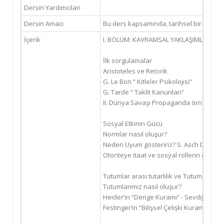
Dersin Yardımcıları
Dersin Amacı
Bu ders kapsamında, tarihsel bir perspekt
İçerik
I. BÖLÜM: KAVRAMSAL YAKLAŞIMLAR
İlk sorgulamalar
Aristoteles ve Retorik
G. Le Bon “ Kitleler Psikolojisi”
G. Tarde “ Taklit Kanunları”
II. Dünya Savaşı Propaganda örnekleri
Sosyal Etkinin Gücü
Normlar nasıl oluşur?
Neden Uyum gösteririz? S. Asch Deneyi
Otoriteye itaat ve sosyal rollerin etkisi
Tutumlar arası tutarlılık ve Tutum- Davranı
Tutumlarımız nasıl oluşur?
Heider’in “Denge Kuramı” - Sevdiğim di
Festinger’in “Bilişsel Çelişki Kuramı”