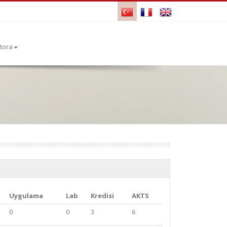
tora
Uygulama
Lab
Kredisi
AKTS
0
0
3
6