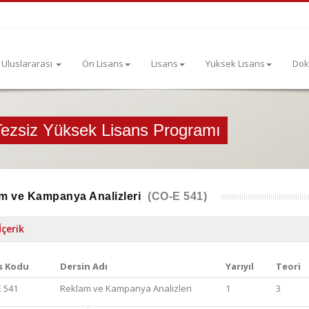
Uluslararası
Ön Lisans
Lisans
Yüksek Lisans
Dok
 Tezsiz Yüksek Lisans Programı
m ve Kampanya Analizleri
(CO-E 541)
İçerik
s Kodu
Dersin Adı
Yarıyıl
Teori
 541
Reklam ve Kampanya Analizleri
1
3