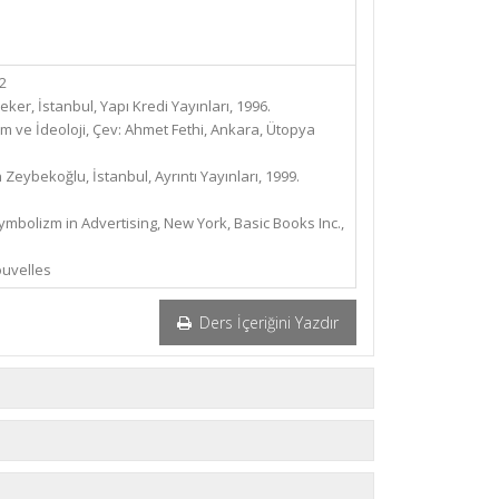
2
ker, İstanbul, Yapı Kredi Yayınları, 1996.
am ve İdeoloji, Çev: Ahmet Fethi, Ankara, Ütopya
eybekoğlu, İstanbul, Ayrıntı Yayınları, 1999.
bolizm in Advertising, New York, Basic Books Inc.,
ouvelles
Ders İçeriğini Yazdır