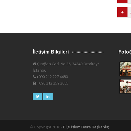
İletişim Bilgileri
Fotoğ
Çırağan Cad. No:36, 34349 Ortaköy/
İstanbul
+090 212 227 4480
+090 212 259 2085
© Copyright 2016 -
Bilgi İşlem Daire Başkanlığı