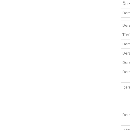
Ön 
Ders
Ders
Tür
Ders
Ders
Ders
Ders
İçer
Ders