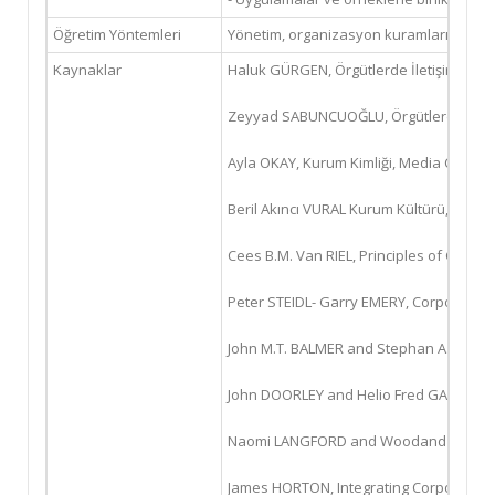
Öğretim Yöntemleri
Yönetim, organizasyon kuramlarına genel 
Kaynaklar
Haluk GÜRGEN, Örgütlerde İletişim Kalite
Zeyyad SABUNCUOĞLU, Örgütlerde İletişi
Ayla OKAY, Kurum Kimliği, Media Cat Yayı
Beril Akıncı VURAL Kurum Kültürü, İletişim
Cees B.M. Van RIEL, Principles of Corpor
Peter STEIDL- Garry EMERY, CorporateIma
John M.T. BALMER and Stephan A. GREYSER
John DOORLEY and Helio Fred GARCIA, R
Naomi LANGFORD and Woodand Brian SALTE
James HORTON, Integrating Corporate 