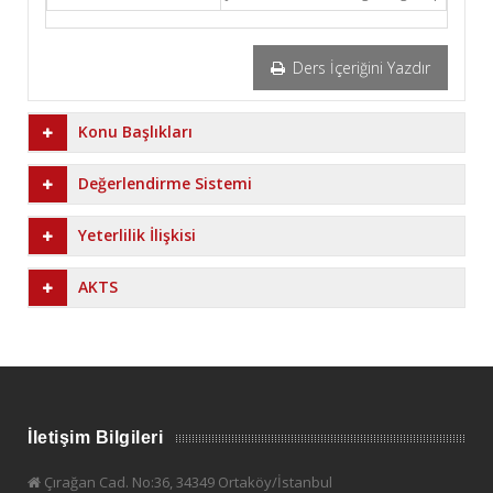
Ders İçeriğini Yazdır
Konu Başlıkları
Değerlendirme Sistemi
Yeterlilik İlişkisi
AKTS
İletişim Bilgileri
Çırağan Cad. No:36, 34349 Ortaköy/İstanbul