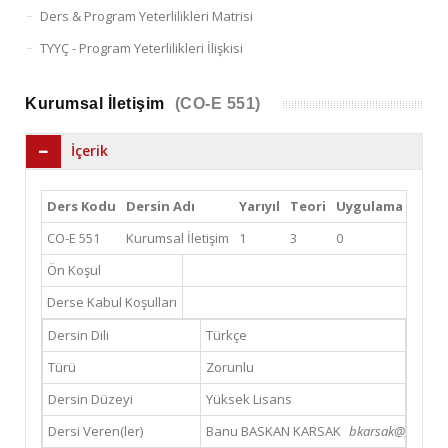
Ders & Program Yeterlilikleri Matrisi
TYYÇ - Program Yeterlilikleri İlişkisi
Kurumsal İletişim
(CO-E 551)
İçerik
Ders Kodu
Dersin Adı
Yarıyıl
Teori
Uygulama
Lab
CO-E 551
Kurumsal İletişim
1
3
0
0
Ön Koşul
Derse Kabul Koşulları
Dersin Dili
Türkçe
Türü
Zorunlu
Dersin Düzeyi
Yüksek Lisans
Dersi Veren(ler)
Banu BASKAN KARSAK
bkarsak@gsu.edu.