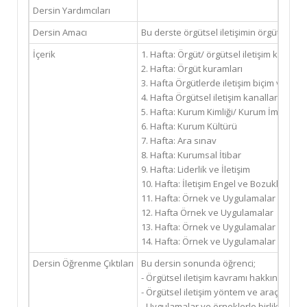
Dersin Yardımcıları
Dersin Amacı
Bu derste örgütsel iletişimin örgütün dev
İçerik
1. Hafta: Örgüt/ örgütsel iletişim kavram
2. Hafta: Örgüt kuramları
3. Hafta Örgütlerde iletişim biçim ve araç
4. Hafta Örgütsel iletişim kanalları
5. Hafta: Kurum Kimliği/ Kurum İmajı
6. Hafta: Kurum Kültürü
7. Hafta: Ara sınav
8. Hafta: Kurumsal İtibar
9. Hafta: Liderlik ve İletişim
10. Hafta: İletişim Engel ve Bozuklukları
11. Hafta: Örnek ve Uygulamalar
12. Hafta Örnek ve Uygulamalar
13. Hafta: Örnek ve Uygulamalar
14. Hafta: Örnek ve Uygulamalar
Dersin Öğrenme Çıktıları
Bu dersin sonunda öğrenci;
- Örgütsel iletişim kavramı hakkında detay
- Örgütsel iletişim yöntem ve araçlarını ta
- Uygulamalar ve örneklerle birlikte konu