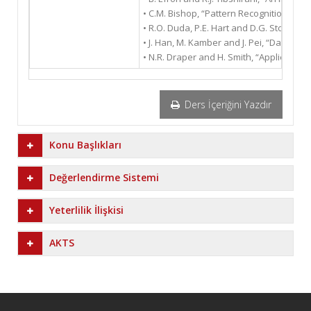
• C.M. Bishop, “Pattern Recognition and 
• R.O. Duda, P.E. Hart and D.G. Stork, “Pa
• J. Han, M. Kamber and J. Pei, “Data M
• N.R. Draper and H. Smith, “Applied Regr
Ders İçeriğini Yazdır
Konu Başlıkları
Değerlendirme Sistemi
Yeterlilik İlişkisi
AKTS