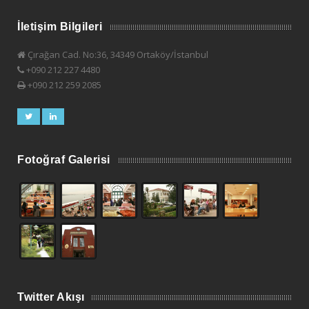
İletişim Bilgileri
Çırağan Cad. No:36, 34349 Ortaköy/İstanbul
+090 212 227 4480
+090 212 259 2085
Fotoğraf Galerisi
Twitter Akışı