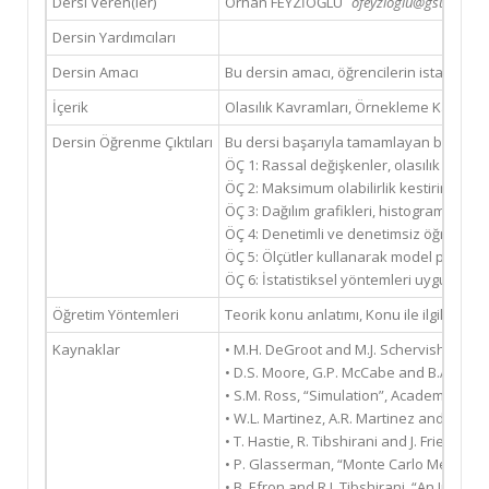
Dersi Veren(ler)
Orhan FEYZİOĞLU
ofeyzioglu@gsu.edu.tr 
Dersin Yardımcıları
Dersin Amacı
Bu dersin amacı, öğrencilerin istatistik
İçerik
Olasılık Kavramları, Örnekleme Kavramla
Dersin Öğrenme Çıktıları
Bu dersi başarıyla tamamlayan bir öğren
ÖÇ 1: Rassal değişkenler, olasılık dağılı
ÖÇ 2: Maksimum olabilirlik kestirimi, hipo
ÖÇ 3: Dağılım grafikleri, histogramlar ve ku
ÖÇ 4: Denetimli ve denetimsiz öğrenme al
ÖÇ 5: Ölçütler kullanarak model performa
ÖÇ 6: İstatistiksel yöntemleri uygulamak v
Öğretim Yöntemleri
Teorik konu anlatımı, Konu ile ilgili p
Kaynaklar
• M.H. DeGroot and M.J. Schervish, “Proba
• D.S. Moore, G.P. McCabe and B.A. Craig, 
• S.M. Ross, “Simulation”, Academic Press
• W.L. Martinez, A.R. Martinez and J. Sol
• T. Hastie, R. Tibshirani and J. Friedma
• P. Glasserman, “Monte Carlo Methods in
• B. Efron and R.J. Tibshirani, “An Intro