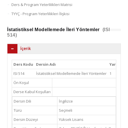
Ders & Program Yeterlilikleri Matrisi
TYYÇ - Program Yeterlilikleri İlişkisi
İstatistiksel Modellemede İleri Yöntemler
(ISI
514)
İçerik
Ders Kodu
Dersin Adı
Yarıyıl
T
ISI 514
İstatistiksel Modellemede İleri Yöntemler
1
3
Ön Koşul
Derse Kabul Koşulları
Dersin Dili
İngilizce
Türü
Seçmeli
Dersin Düzeyi
Yüksek Lisans