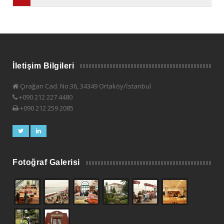
İletişim Bilgileri
Çırağan Cad. No:36, 34349 Ortaköy/İstanbul
+090 212 227 4480
+090 212 259 2085
Fotoğraf Galerisi