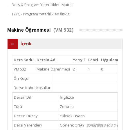
Ders & Program Yeterlilikleri Matrisi
TYYÇ - Program Yeterlilikleri İlişkisi
Makine Öğrenmesi
(VM 532)
İçerik
Ders Kodu
Dersin Adı
Yarıyıl
Teori
Uygulama
La
VM 532
Makine Öğrenmesi
2
4
0
0
Ön Koşul
Derse Kabul Koşulları
Dersin Dili
İngilizce
Türü
Zorunlu
Dersin Düzeyi
Yüksek Lisans
Dersi Veren(ler)
Gönenç ONAY
gonay@gsu.edu.tr (Email)