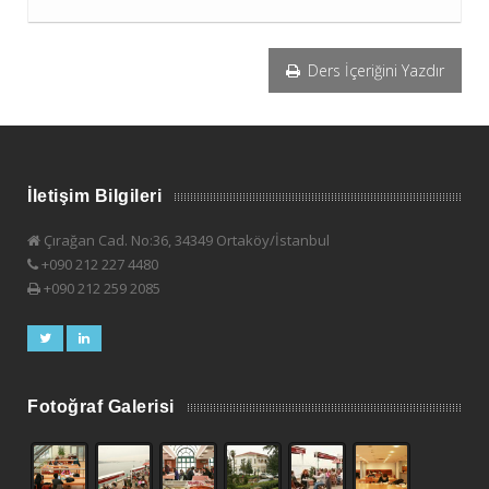
Ders İçeriğini Yazdır
İletişim Bilgileri
Çırağan Cad. No:36, 34349 Ortaköy/İstanbul
+090 212 227 4480
+090 212 259 2085
Fotoğraf Galerisi