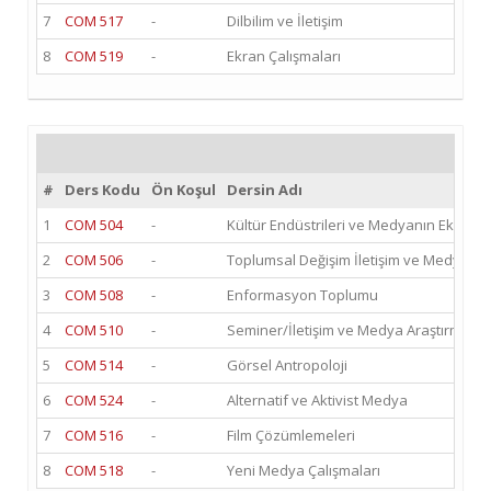
7
COM 517
-
Dilbilim ve İletişim
8
COM 519
-
Ekran Çalışmaları
#
Ders Kodu
Ön Koşul
Dersin Adı
1
COM 504
-
Kültür Endüstrileri ve Medyanın Ekonomi 
2
COM 506
-
Toplumsal Değişim İletişim ve Medya
3
COM 508
-
Enformasyon Toplumu
4
COM 510
-
Seminer/İletişim ve Medya Araştırmaları
5
COM 514
-
Görsel Antropoloji
6
COM 524
-
Alternatif ve Aktivist Medya
7
COM 516
-
Film Çözümlemeleri
8
COM 518
-
Yeni Medya Çalışmaları