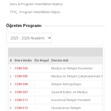
Ders & Program Yeterlilikleri Matrisi
TYYÇ - Program Yeterlilikleri İlişkisi
Öğretim Programı
#
Ders Kodu
Ön Koşul
Dersin Adı
1
COM 503
-
Medya ve İletişim Kuramları
2
COM 505
-
Medya ve İletişim Çalışmalarında Yönte
3
COM 509
-
İletişim Antropolojisi
4
COM 507
-
Siyasal Kültür ve Medya
5
COM 511
-
Kurumsal İletişim Yönetimi
6
COM 513
-
Uluslararası İletişim