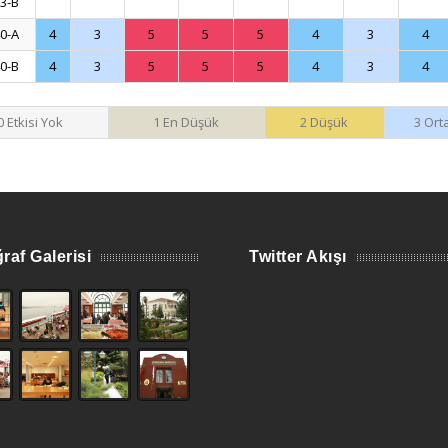
3-B
0-A
4
3
5
5
5
4
3
4
0-B
4
3
5
5
5
4
3
4
0 Etkisi Yok
1 En Düşük
2 Düşük
3 Ort
raf Galerisi
Twitter Akışı