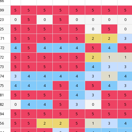
66
99
5
5
5
5
5
5
5
5
23
0
5
0
5
0
0
0
0
25
5
5
5
5
5
0
5
0
471
5
5
5
5
5
2
2
3
472
4
5
4
4
4
5
4
5
72
5
5
5
5
5
2
1
1
73
5
5
5
5
5
4
3
3
74
3
4
4
4
4
3
1
4
75
4
4
4
5
4
5
4
3
81
5
5
5
5
4
3
5
5
82
0
4
4
5
3
0
5
5
94
5
5
5
5
5
5
5
5
56
5
5
2
2
5
1
3
4