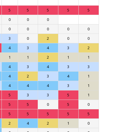
5
5
5
5
5
0
0
0
0
0
0
0
0
3
0
2
0
0
4
3
4
3
2
1
1
2
1
1
4
3
4
3
3
4
2
3
4
1
4
4
4
3
1
5
3
3
5
1
5
5
0
5
0
5
5
5
5
5
2
4
2
1
0