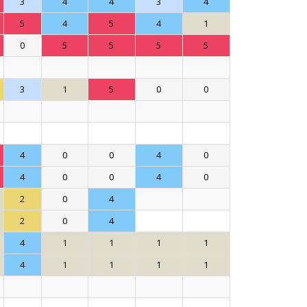
3
4
4
3
4
5
4
5
4
1
0
5
5
5
5
3
1
5
0
0
4
0
0
4
0
4
0
0
4
0
2
0
4
2
0
4
4
1
1
1
1
4
1
1
1
1