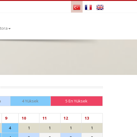
tora
a
4 Yüksek
5 En Yüksek
9
10
11
12
13
4
1
1
1
1