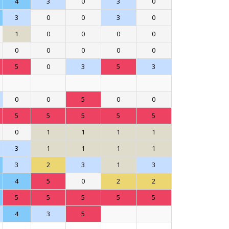
4
3
0
3
0
3
0
0
3
0
1
0
0
0
0
0
0
0
0
0
5
0
3
5
3
0
0
5
0
0
5
5
5
5
5
0
1
1
1
1
3
1
1
1
1
3
2
3
1
3
4
5
0
2
2
5
5
5
5
5
4
3
5