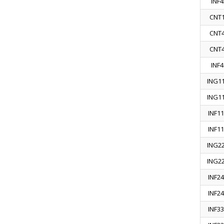
INF4
CNT
CNT
CNT
INF4
ING1
ING1
INF11
INF11
ING2
ING2
INF24
INF24
INF33