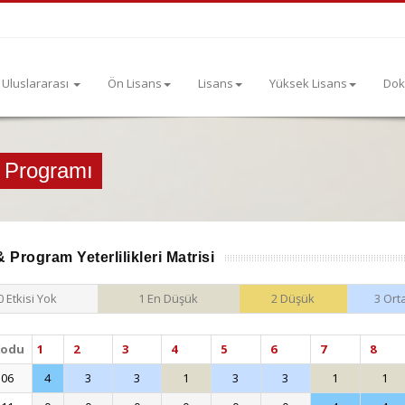
Uluslararası
Ön Lisans
Lisans
Yüksek Lisans
Dok
s Programı
 Program Yeterlilikleri Matrisi
0 Etkisi Yok
1 En Düşük
2 Düşük
3 Ort
Kodu
1
2
3
4
5
6
7
8
106
4
3
3
1
3
3
1
1