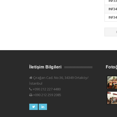
INF33
INF34
INF34
İletişim Bilgileri
Fotoğ
Çırağan Cad. No:36, 34349 Ortaköy/
İstanbul
+090 212 227 4480
+090 212 259 2085