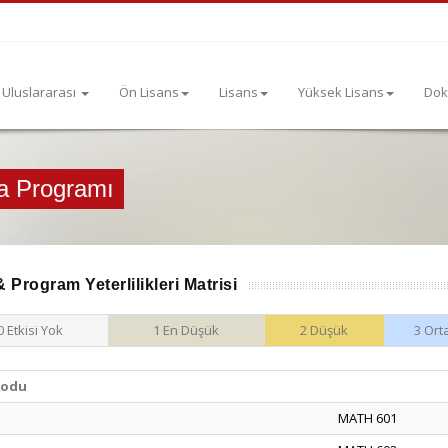
Uluslararası
Ön Lisans
Lisans
Yüksek Lisans
Dok
a Programı
 Program Yeterlilikleri Matrisi
0 Etkisi Yok
1 En Düşük
2 Düşük
3 Ort
Kodu
MATH 601