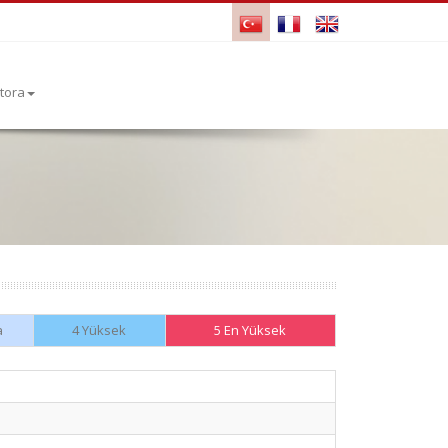
tora
a
4 Yüksek
5 En Yüksek