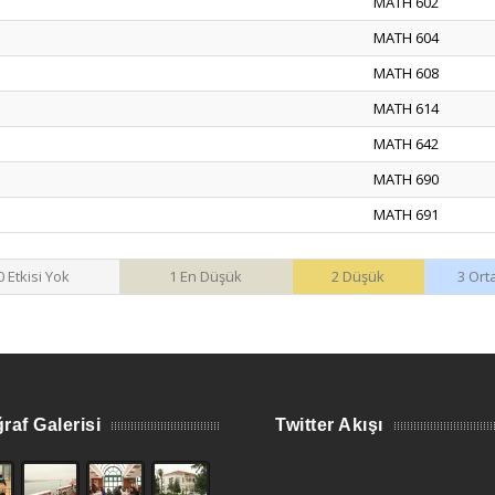
MATH 602
MATH 604
MATH 608
MATH 614
MATH 642
MATH 690
MATH 691
0 Etkisi Yok
1 En Düşük
2 Düşük
3 Ort
raf Galerisi
Twitter Akışı