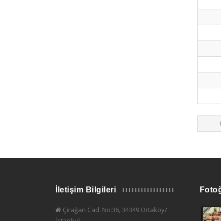
İletişim Bilgileri
Fotoğ
Çırağan Cad. No:36, 34349 Ortaköy/
İstanbul