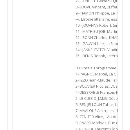
7 - GENETTE Gérard, Figures III, 
8 - JOUVE Vincent, L’Effet pers
9 - HAMON Philippe, Le Person
—, L’Ironie littéraire, essai sur
10 - JOUANNY Robert, Singularit
11 - MATHIEU-JOB, Martine, « Sou
12 - BONN Charles, KHADDA Nag
13 - GAUVIN Lise, La Fabrique d
14 - JANKELEVITCH Vladimir, L’Ir
15 - DENIS Benoît, Littérature e
Œuvres au programme
1- PAGNOL Marcel, La Gloire de 
2- IZZO Jean-Claude. Trilogie ma
3- BOUVİER Nicolas, L’Usage du
4- DESERABLE François-Henri, L
5- LE CLEZIO, J.M.G, Désert (1980
6- BEN JELLOUN Tahar, La Nuit s
7- MAALOUF Amin, Les Identités
8- ZENİTER Alice, L’Art de perdre 
9- ENARD Mathias, Rue des vole
10- GAUDE Laurent, Eldorado, A