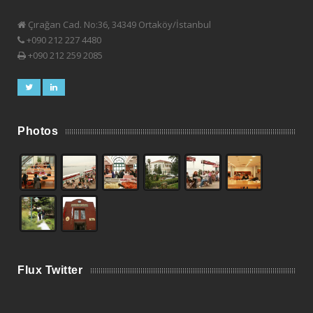
Çırağan Cad. No:36, 34349 Ortaköy/İstanbul
+090 212 227 4480
+090 212 259 2085
Photos
Flux Twitter