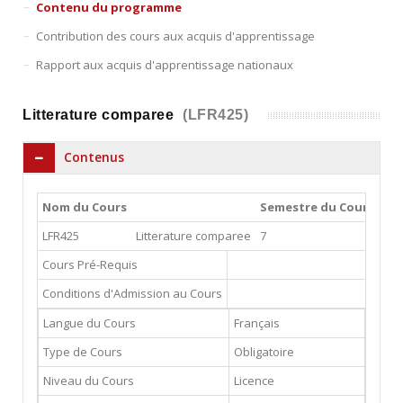
Contenu du programme
Contribution des cours aux acquis d'apprentissage
Rapport aux acquis d'apprentissage nationaux
Litterature comparee
(LFR425)
Contenus
Nom du Cours
Semestre du Cours
Co
LFR425
Litterature comparee
7
3
Cours Pré-Requis
Conditions d'Admission au Cours
Langue du Cours
Français
Type de Cours
Obligatoire
Niveau du Cours
Licence