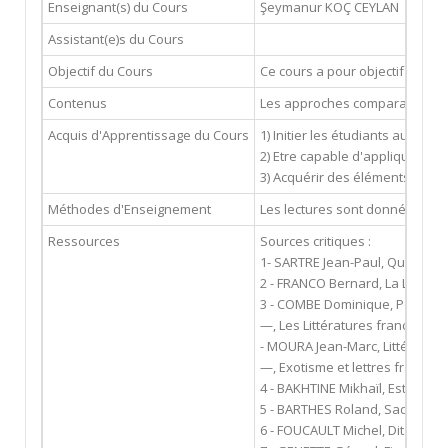
Enseignant(s) du Cours
Şeymanur KOÇ CEYLAN
seymak
Assistant(e)s du Cours
Objectif du Cours
Ce cours a pour objectif de fam
Contenus
Les approches comparatistes, l
Acquis d'Apprentissage du Cours
1) Initier les étudiants aux ap
2) Etre capable d'appliquer les 
3) Acquérir des éléments de co
Méthodes d'Enseignement
Les lectures sont données à l’a
Ressources
Sources critiques :
1- SARTRE Jean-Paul, Qu’est-ce q
2 - FRANCO Bernard, La Littéra
3 - COMBE Dominique, Poétique
—, Les Littératures francophon
- MOURA Jean-Marc, Littérature
—, Exotisme et lettres francop
4 - BAKHTINE Mikhaïl, Esthétique
5 - BARTHES Roland, Sade, Fourie
6 - FOUCAULT Michel, Dits et écrit