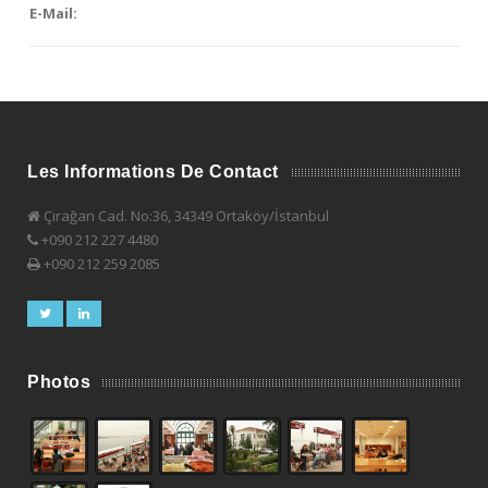
E-Mail:
Les Informations De Contact
Çırağan Cad. No:36, 34349 Ortaköy/İstanbul
+090 212 227 4480
+090 212 259 2085
Photos