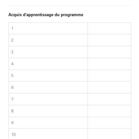
Acquis d'apprentissage du programme
1
2
3
4
5
6
7
8
9
10