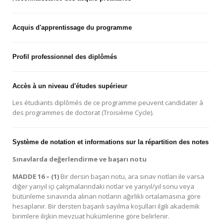
Acquis d'apprentissage du programme
Profil professionnel des diplômés
Accès à un niveau d'études supérieur
Les étudiants diplômés de ce programme peuvent candidater à
des programmes de doctorat (Troisième Cycle).
Système de notation et informations sur la répartition des notes
Sınavlarda değerlendirme ve başarı notu
MADDE 16 – (1)
Bir dersin başarı notu, ara sınav notları ile varsa
diğer yarıyıl içi çalışmalarındaki notlar ve yarıyıl/yıl sonu veya
bütünleme sınavında alınan notların ağırlıklı ortalamasına göre
hesaplanır. Bir dersten başarılı sayılma koşulları ilgili akademik
birimlere ilişkin mevzuat hükümlerine göre belirlenir.