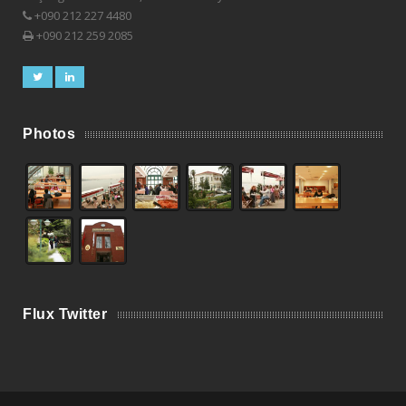
+090 212 227 4480
+090 212 259 2085
Photos
Flux Twitter