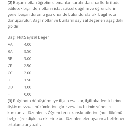
(2)
Başarı notları öğretim elemanları tarafından, harflerle ifade
edilecek biçimde, notların istatistiksel dağılımı ve öğrencilerin
genel başarı durumu göz önünde bulundurularak, bağıl nota
dönüştürülür. Bağıl notlar ve bunların sayısal değerleri aşağıdaki
gibidir:
Bağıl Not
Sayısal Değer
AA
4.00
BA
3.50
BB
3.00
CB
2.50
CC
2.00
DC
1.50
DD
1.00
F
0.00
(3)
Bağıl nota dönüştürmeye ilişkin esaslar, ilgili akademik birime
ilişkin mevzuat hükümlerine göre veya bu birimin yönetim
kurulunca düzenlenir. Öğrencilerin transkriptlerine (not dökümü
belgesi) ve diploma eklerine bu düzenlemeler uyarınca belirlenen
ortalamalar yazılır.