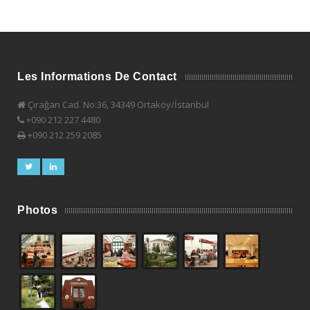
Les Informations De Contact
Çırağan Cad. No:36, 34349 Ortaköy/İstanbul
+090 212 227 4480
+090 212 259 2085
Photos