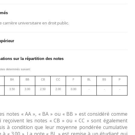
lômés
carrière universitaire en droit public.
upérieur
ations sur la répartition des notes
 notes determinés suivant:
BA
BB
CB
CC
F
BL
BS
P
3.50
3.00
2.50
2.00
0.00
-
-
-
les notes « AA », « BA » ou « BB » est considéré comme
i reçoivent les notes « CB »
ou «
CC » sont également
is à condition que leur moyenne pondérée cumulative
 à « 3.00 ». La note « BL » est remise à un étudiant qui