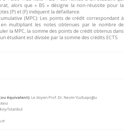
orat, alors que « BS » désigne la non-réussite pour la
es (P) et (F) indiquent la défaillance.
mulative (MPC): Les points de crédit correspondant à
 en multipliant les notes obtenues par le nombre de
lculer la MPC, la somme des points de crédit obtenus dans
 un étudiant est divisée par la somme des crédits ECTS.
ou équivalent):
Le doyen Prof. Dr. Necmi Yüzbaşıoğlu
itesi
aköy/İstanbul
.tr