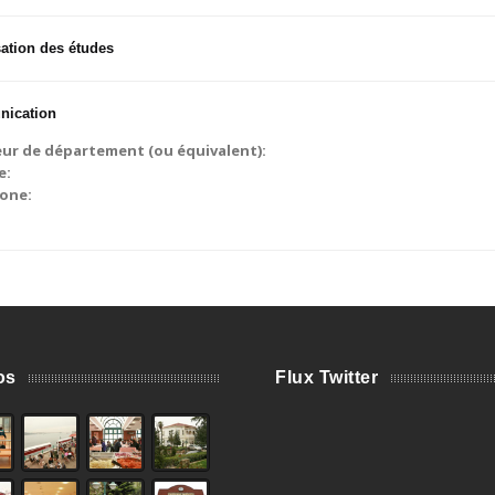
ation des études
ication
eur de département (ou équivalent):
e:
one:
os
Flux Twitter