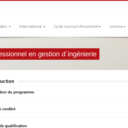
rales
International
Cycle court professionnel
Licence
ssionnel en gestion d´ingénierie
duction
ption du programme
 conféré
de qualification