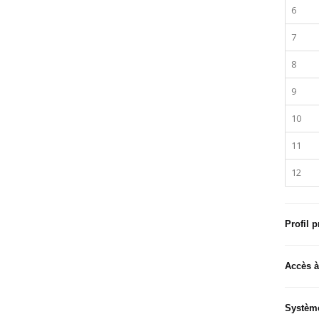
6
7
8
9
10
11
12
Profil 
Accès à
Système