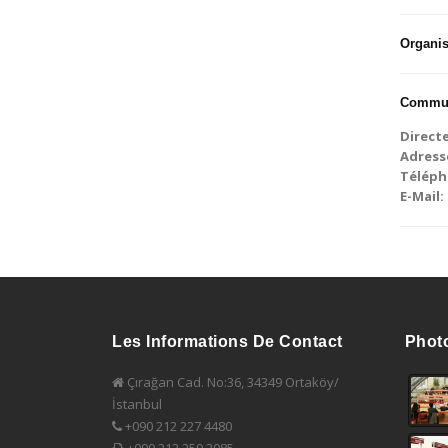
Organis
Commun
Direct
Adress
Téléph
E-Mail:
Les Informations De Contact
Phot
Çırağan Cad. No:36, 34349 Ortaköy/
İstanbul
+090 212 227 4480