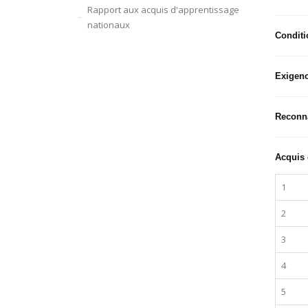
Rapport aux acquis d'apprentissage
nationaux
Conditi
Exigenc
Reconna
Acquis 
1
2
3
4
5