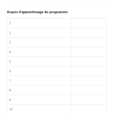
Acquis d'apprentissage du programme
1
2
3
4
5
6
7
8
9
10