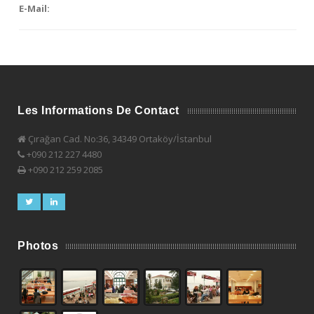
E-Mail:
Les Informations De Contact
Çırağan Cad. No:36, 34349 Ortaköy/İstanbul
+090 212 227 4480
+090 212 259 2085
Photos