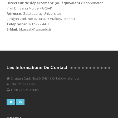
Directeur de département (ou équivalent):
Koordinatör:
Prof.Dr. Banu Müjde KARSAK
Adresse:
Galatasaray Üniversitesi
Çırağan Cad. No:36, 34349 Ortaköy/İstanbul
Téléphone:
0212 227 44 80
E-Mail:
bkarsak@gsu.edu.tr
Les Informations De Contact
Çırağan Cad. No:36, 34349 Ortaköy/İstanbul
+090 212 227 4480
+090 212 259 2085