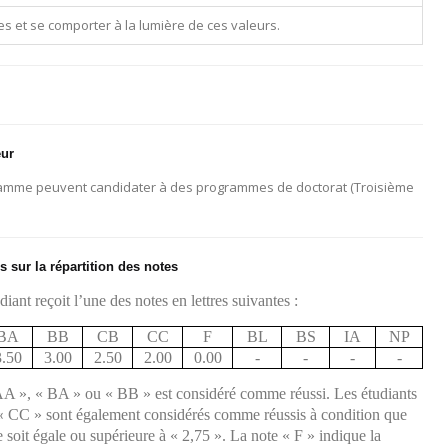
es et se comporter à la lumière de ces valeurs.
eur
ramme peuvent candidater à des programmes de doctorat (Troisième
 sur la répartition des notes
udiant reçoit
l’une des notes
en
lettres suivantes :
BA
BB
CB
CC
F
BL
BS
IA
NP
3.50
3.00
2.50
2.00
0.00
-
-
-
-
AA »
, « BA » ou «
BB »
est considéré comme réussi
.
Les étudiants
CC » sont également
considérés comme réussis
à condition que
«
e
soit égale ou supérieure à « 2,75 ».
La note « F » indique
la