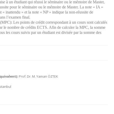
mise à un
étudiant qui réussi le séminaire ou
le mémoire de Master
,
ussite
pour le séminaire ou le mémoire de Master
. La note « IA »
nt « inattendu » et la note « NP » indique la non-réussite de
dans l’examen final.
(
MPC): Les points
de crédit correspondant à
un cours
sont calculés
ar
le nombre de crédits ECTS
.
Afin de calculer
la MPC,
la somme
ous les
cours suivis par un
étudiant est
divisée par la somme
des
quivalent):
Prof. Dr. M. Yaman ÖZTEK
İstanbul