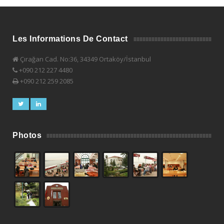
Les Informations De Contact
Çırağan Cad. No:36, 34349 Ortaköy/İstanbul
+090 212 227 4480
+090 212 259 2085
Photos