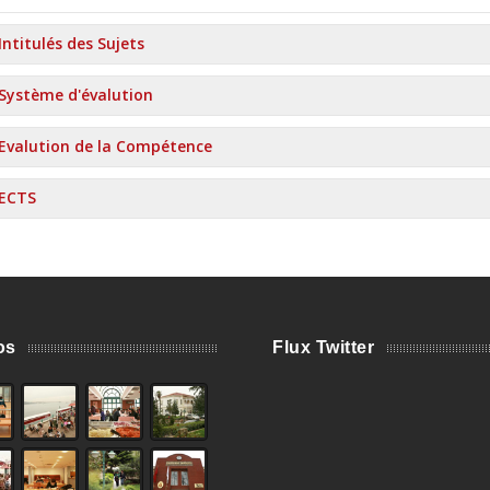
Intitulés des Sujets
Système d'évalution
Evalution de la Compétence
ECTS
os
Flux Twitter