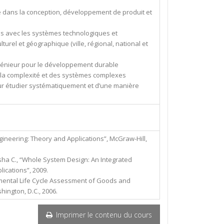
té dans la conception, développement de produit et
és avec les systèmes technologiques et
rel et géographique (ville, régional, national et
ingénieur pour le développement durable
de la complexité et des systèmes complexes
pour étudier systématiquement et d’une manière
gineering: Theory and Applications”, McGraw-Hill,
Desha C., “Whole System Design: An Integrated
ications”, 2009.
onmental Life Cycle Assessment of Goods and
ington, D.C., 2006.
Imprimer le contenu du cours