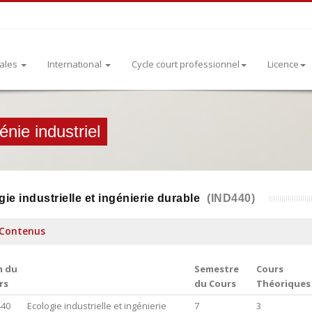
rales
International
Cycle court professionnel
Licence
nie industriel
ie industrielle et ingénierie durable
(IND440)
Contenus
 du
Semestre
Cours
rs
du Cours
Théoriques
440
Ecologie industrielle et ingénierie
7
3