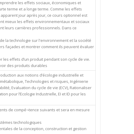
omprendre les effets sociaux, économiques et
rte terme et a longe terme. Comme les effets
pparent jour après jour, ce cours optionnel est
ent mieux les effets environnementaux et sociaux
ant leurs carrières professionnels. Dans ce
 de la technologie sur l'environnement et la société
ivers façades et montrer comment ils peuvent évaluer
 les effets d’un produit pendant son cycle de vie.
oir des produits durables
roduction aux notions d’écologie industrielle et
 métabolique, Technologies et risques, Ingénierie
lité, Evaluation du cycle de vie (ECV), Rationaliser
on pour l’Ecologie Industrielle, EI et ID pour les
éments de compé¬tence suivants et sera en mesure
systèmes technologiques
entales de la conception, construction et gestion