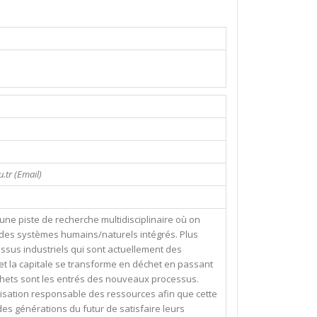
.tr (Email)
à une piste de recherche multidisciplinaire où on
es systèmes humains/naturels intégrés. Plus
essus industriels qui sont actuellement des
 et la capitale se transforme en déchet en passant
chets sont les entrés des nouveaux processus.
tilisation responsable des ressources afin que cette
s générations du futur de satisfaire leurs