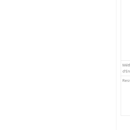
Mét
d'E
Res