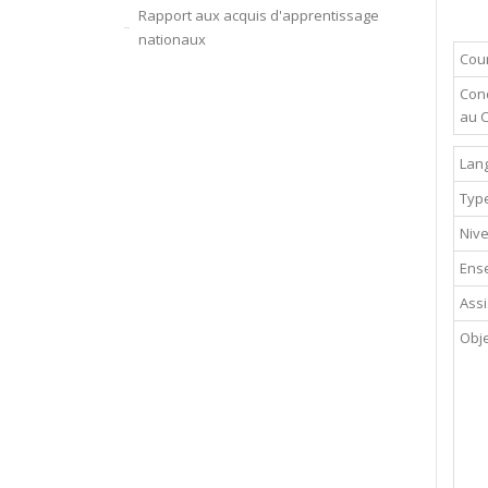
Rapport aux acquis d'apprentissage
nationaux
Cour
Cond
au 
Lan
Typ
Niv
Ense
Assi
Obje