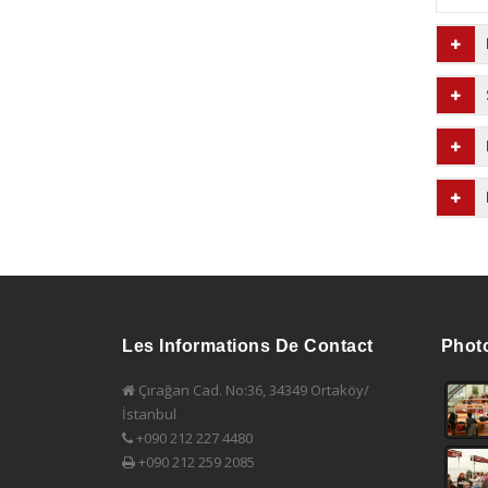
Les Informations De Contact
Phot
Çırağan Cad. No:36, 34349 Ortaköy/
İstanbul
+090 212 227 4480
+090 212 259 2085