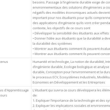
besoins. Passage à l’ingénierie durable exige de c
environnementaux des solutions d’ingénieries a cou
négatifs des modèles économiques actuels devient a
important pour nos étudiants pour qu’ils comprenn
des applications d’ingénierie qu’ils vont créer pend
contexte, les objectifs de ce cours sont
• Développer la sensibilité des étudiants aux effets
• Donner l’idée aux étudiants que la durabilité a d
la durabilité des systèmes
• Montrer aux étudiants comment ils peuvent évaluer
• Montrer aux étudiants comment ils peuvent concev
tenus
Humanité et technologie, La notion de durabilité, Int
d’ingénierie durable, Ecologie biologique et analyse
durable, Conception pour l’environnement et la durabi
le processus ECV, Ecosystèmes Industriels, Modélisati
Economies en Développement et les Entreprises
is d'Apprentissage
L'étudiant qui suivra ce cours développera les él
Cours
de:
1. Expliquer l’importance de la technologie et des 
2. Expliquer les implications sociales et environnem