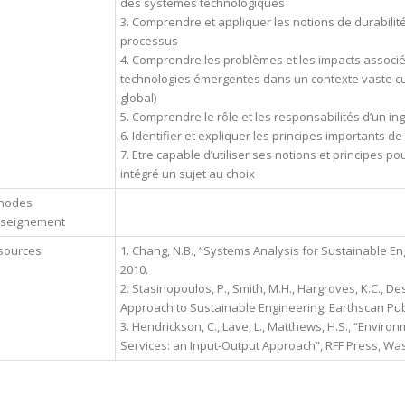
des systèmes technologiques
3. Comprendre et appliquer les notions de durabili
processus
4. Comprendre les problèmes et les impacts associ
technologies émergentes dans un contexte vaste cultu
global)
5. Comprendre le rôle et les responsabilités d’un 
6. Identifier et expliquer les principes importants 
7. Etre capable d’utiliser ses notions et principes 
intégré un sujet au choix
hodes
nseignement
sources
1. Chang, N.B., “Systems Analysis for Sustainable En
2010.
2. Stasinopoulos, P., Smith, M.H., Hargroves, K.C., 
Approach to Sustainable Engineering, Earthscan Publ
3. Hendrickson, C., Lave, L., Matthews, H.S., “Envir
Services: an Input-Output Approach”, RFF Press, Wash