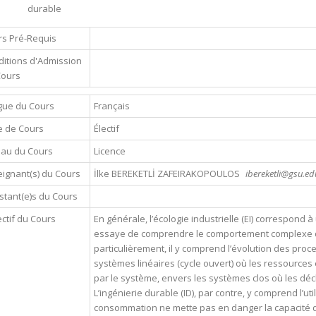
durable
s Pré-Requis
itions d'Admission
Cours
gue du Cours
Français
e de Cours
Électif
eau du Cours
Licence
ignant(s) du Cours
İlke BEREKETLİ ZAFEIRAKOPOULOS
ibereketli@gsu.edu
stant(e)s du Cours
ctif du Cours
En générale, l’écologie industrielle (EI) correspond 
essaye de comprendre le comportement complexe d
particulièrement, il y comprend l’évolution des proc
systèmes linéaires (cycle ouvert) où les ressources
par le système, envers les systèmes clos où les dé
L’ingénierie durable (ID), par contre, y comprend l’u
consommation ne mette pas en danger la capacité de