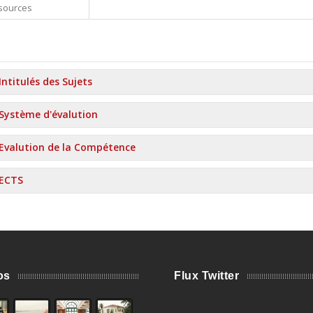
sources
Intitulés des Sujets
Système d'évalution
Evalution de la Compétence
ECTS
os
Flux Twitter