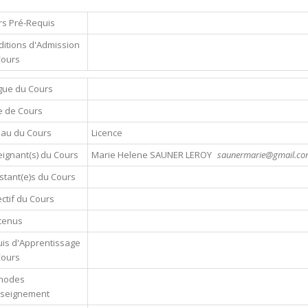
s Pré-Requis
itions d'Admission
Cours
gue du Cours
e de Cours
eau du Cours
Licence
ignant(s) du Cours
Marie Helene SAUNER LEROY
saunermarie@gmail.com
stant(e)s du Cours
ctif du Cours
tenus
is d'Apprentissage
Cours
hodes
nseignement