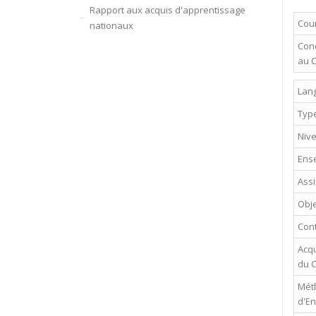
Rapport aux acquis d'apprentissage
Cour
nationaux
Cond
au 
Lan
Typ
Niv
Ense
Assi
Obje
Con
Acqu
du 
Mét
d'E