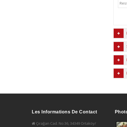
Res
Les Informations De Contact
Phot
Çırağan Cad. No:36, 34349 Ortaköy/