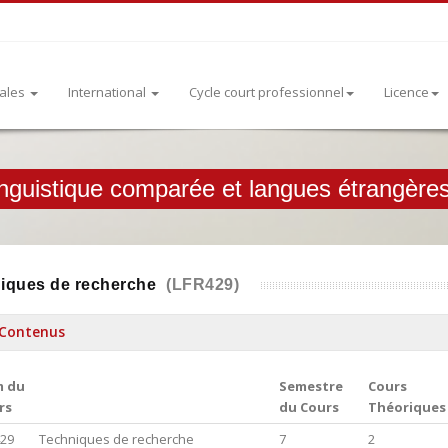
rales
International
Cycle court professionnel
Licence
inguistique comparée et langues étrangère
iques de recherche
(LFR429)
Contenus
 du
Semestre
Cours
rs
du Cours
Théoriques
29
Techniques de recherche
7
2