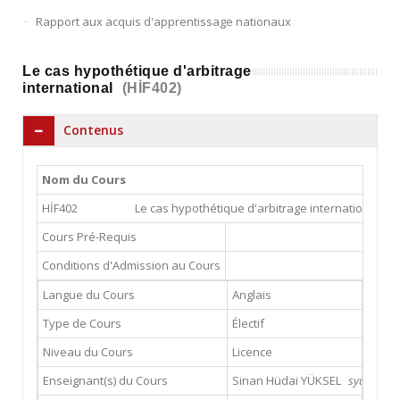
Rapport aux acquis d'apprentissage nationaux
Le cas hypothétique d'arbitrage
international
(HİF402)
Contenus
Nom du Cours
S
HİF402
Le cas hypothétique d'arbitrage international
8
Cours Pré-Requis
Conditions d'Admission au Cours
Langue du Cours
Anglais
Type de Cours
Électif
Niveau du Cours
Licence
Enseignant(s) du Cours
Sinan Hüdai YÜKSEL
syuksel@g