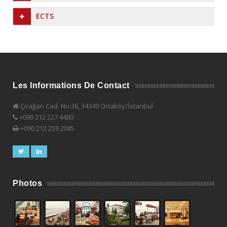
ECTS
Les Informations De Contact
Çırağan Cad. No:36, 34349 Ortaköy/İstanbul
+090 212 227 4480
+090 212 259 2085
Photos