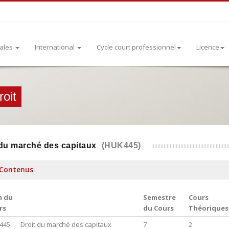
rales
International
Cycle court professionnel
Licence
oit
 du marché des capitaux
(HUK445)
Contenus
 du
Semestre
Cours
rs
du Cours
Théoriques
445
Droit du marché des capitaux
7
2