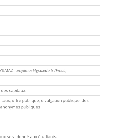
 YILMAZ
omyilmaz@gsu.edu.tr (Email)
 des capitaux.
aux; offre publique; divulgation publique; des
és anonymes publiques
itaux sera donné aux étudiants.