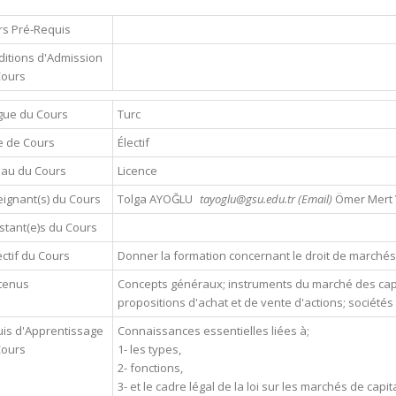
s Pré-Requis
itions d'Admission
Cours
gue du Cours
Turc
e de Cours
Électif
eau du Cours
Licence
ignant(s) du Cours
Tolga AYOĞLU
tayoglu@gsu.edu.tr (Email)
Ömer Mert
stant(e)s du Cours
ctif du Cours
Donner la formation concernant le droit de marchés
tenus
Concepts généraux; instruments du marché des capit
propositions d'achat et de vente d'actions; sociét
is d'Apprentissage
Connaissances essentielles liées à;
Cours
1- les types,
2- fonctions,
3- et le cadre légal de la loi sur les marchés de cap