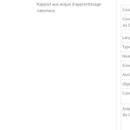
Rapport aux acquis d'apprentissage
Cour
nationaux
Cond
au 
Lan
Typ
Niv
Ense
Assi
Obje
Con
Acqu
du 