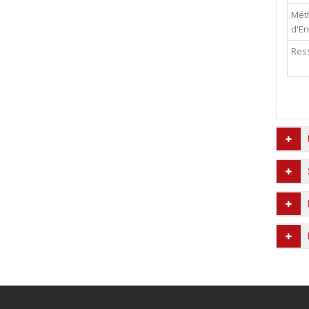
Mét
d'E
Res