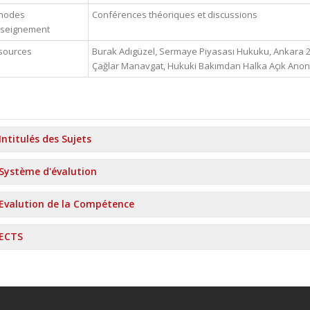
hodes
Conférences théoriques et discussions
nseignement
sources
Burak Adıgüzel, Sermaye Piyasası Hukuku, Ankara 2
Çağlar Manavgat, Hukuki Bakımdan Halka Açık Anonim
Intitulés des Sujets
Système d'évalution
Evalution de la Compétence
ECTS