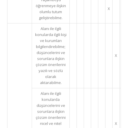
öğrenmeye ilişkin
X
olumlu tutum
geliştirebilme.
Alanı ile ilgili
konularda ilgili kişi
ve kurumları
bilgilendirebilme;
düşüncelerini ve
X
sorunlara ilişkin
çözüm önerilerini
yazılı ve sözlü
olarak
aktarabilme.
Alanı ile ilgili
konularda
düşüncelerini ve
sorunlara ilişkin
çözüm önerilerini
nicel ve nitel
X
X