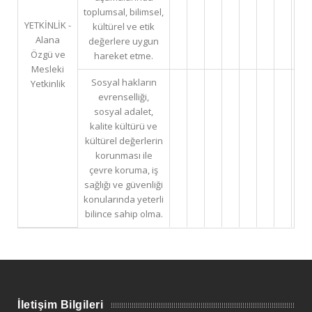
toplumsal, bilimsel,
YETKİNLİK -
kültürel ve etik
Alana
değerlere uygun
Özgü ve
hareket etme.
Mesleki
Sosyal hakların
Yetkinlik
evrenselliği,
sosyal adalet,
kalite kültürü ve
kültürel değerlerin
korunması ile
çevre koruma, iş
sağlığı ve güvenliği
konularında yeterli
bilince sahip olma.
İletişim Bilgileri