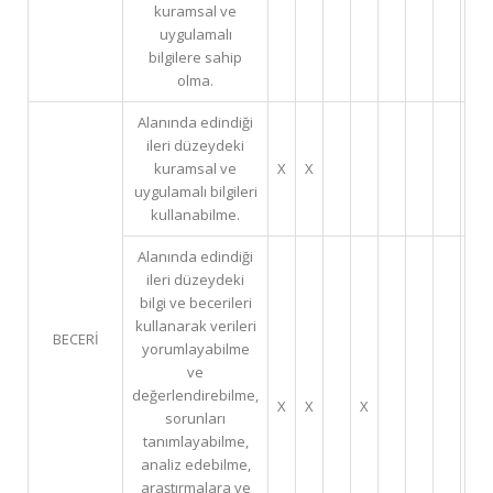
kuramsal ve
uygulamalı
bilgilere sahip
olma.
Alanında edindiği
ileri düzeydeki
kuramsal ve
X
X
uygulamalı bilgileri
kullanabilme.
Alanında edindiği
ileri düzeydeki
bilgi ve becerileri
kullanarak verileri
BECERİ
yorumlayabilme
ve
değerlendirebilme,
X
X
X
sorunları
tanımlayabilme,
analiz edebilme,
araştırmalara ve