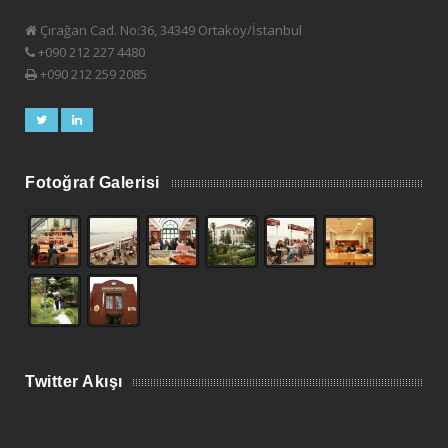
Çırağan Cad. No:36, 34349 Ortaköy/İstanbul
+090 212 227 4480
+090 212 259 2085
Fotoğraf Galerisi
Twitter Akışı