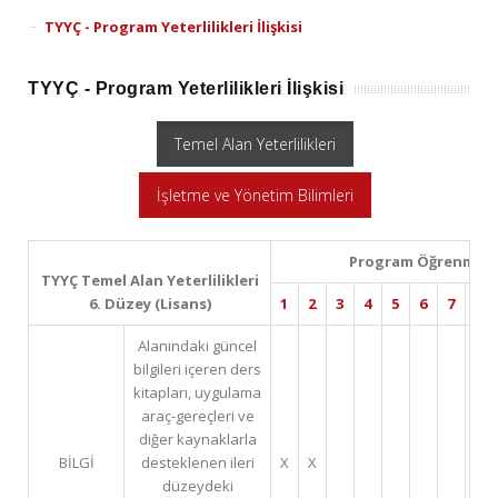
TYYÇ - Program Yeterlilikleri İlişkisi
TYYÇ - Program Yeterlilikleri İlişkisi
Temel Alan Yeterlilikleri
İşletme ve Yönetim Bilimleri
Program Öğrenme Çı
TYYÇ Temel Alan Yeterlilikleri
6. Düzey (Lisans)
1
2
3
4
5
6
7
8
Alanındaki güncel
bilgileri içeren ders
kitapları, uygulama
araç-gereçleri ve
diğer kaynaklarla
BİLGİ
desteklenen ileri
X
X
düzeydeki