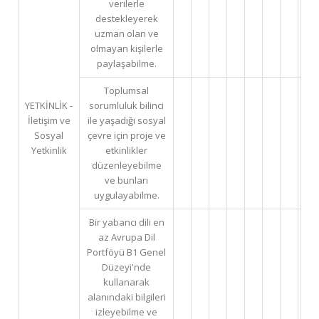
verilerle
destekleyerek
uzman olan ve
olmayan kişilerle
paylaşabilme.
Toplumsal
YETKİNLİK -
sorumluluk bilinci
İletişim ve
ile yaşadığı sosyal
Sosyal
çevre için proje ve
Yetkinlik
etkinlikler
düzenleyebilme
ve bunları
uygulayabilme.
Bir yabancı dili en
az Avrupa Dil
Portföyü B1 Genel
Düzeyi'nde
kullanarak
alanındaki bilgileri
izleyebilme ve