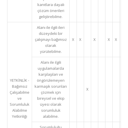
kanıtlara dayalı
çözüm önerileri
geliştirebilme.
Alanı ile ilgili ileri
düzeydeki bir
çalışmayı bağımsız
X
X
X
X
X
olarak
yürütebilme.
Alanı ile ilgili
uygulamalarda
karşılaşılan ve
YETKİNLİK -
öngörülemeyen
Bağımsız
karmaşık sorunları
X
Çalışabilme
çözmek için
ve
bireysel ve ekip
Sorumluluk
üyesi olarak
Alabilme
sorumluluk
Yetkinliği
alabilme.
Sorumluluğu