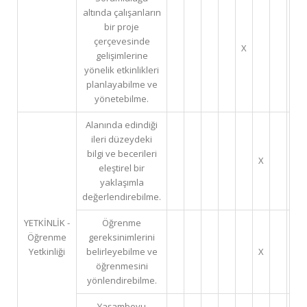
altında çalışanların
bir proje
çerçevesinde
X
gelişimlerine
yönelik etkinlikleri
planlayabilme ve
yönetebilme.
Alanında edindiği
ileri düzeydeki
bilgi ve becerileri
X
eleştirel bir
yaklaşımla
değerlendirebilme.
YETKİNLİK -
Öğrenme
Öğrenme
gereksinimlerini
Yetkinliği
belirleyebilme ve
X
öğrenmesini
yönlendirebilme.
Yaşamboyu