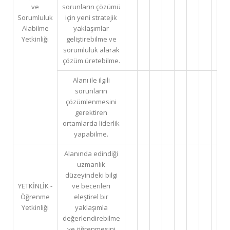
ve
sorunların çözümü
Sorumluluk
için yeni stratejik
Alabilme
yaklaşımlar
Yetkinliği
geliştirebilme ve
sorumluluk alarak
çözüm üretebilme.
Alanı ile ilgili
sorunların
çözümlenmesini
gerektiren
ortamlarda liderlik
yapabilme.
Alanında edindiği
uzmanlık
düzeyindeki bilgi
YETKİNLİK -
ve becerileri
Öğrenme
eleştirel bir
Yetkinliği
yaklaşımla
değerlendirebilme
ve öğrenmesini