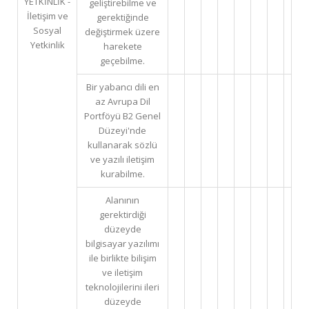
YETKİNLİK -
geliştirebilme ve
İletişim ve
gerektiğinde
Sosyal
değiştirmek üzere
Yetkinlik
harekete
geçebilme.
Bir yabancı dili en
az Avrupa Dil
Portföyü B2 Genel
Düzeyi'nde
kullanarak sözlü
ve yazılı iletişim
kurabilme.
Alanının
gerektirdiği
düzeyde
bilgisayar yazılımı
ile birlikte bilişim
ve iletişim
teknolojilerini ileri
düzeyde