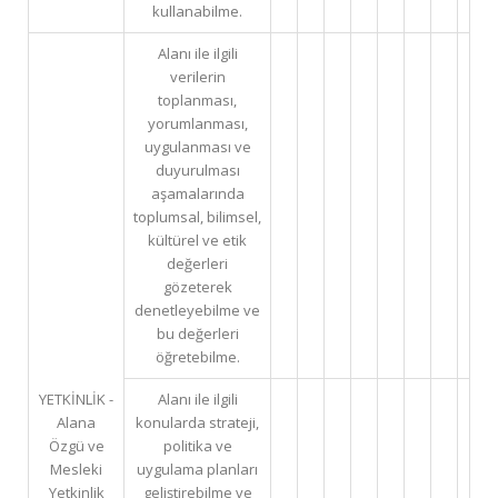
kullanabilme.
Alanı ile ilgili
verilerin
toplanması,
yorumlanması,
uygulanması ve
duyurulması
aşamalarında
toplumsal, bilimsel,
kültürel ve etik
değerleri
gözeterek
denetleyebilme ve
bu değerleri
öğretebilme.
YETKİNLİK -
Alanı ile ilgili
Alana
konularda strateji,
Özgü ve
politika ve
Mesleki
uygulama planları
Yetkinlik
geliştirebilme ve