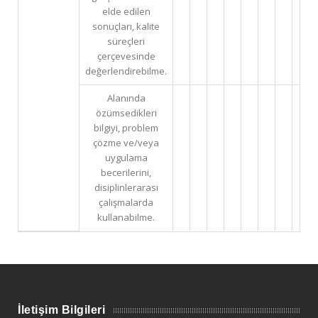
elde edilen
sonuçları, kalite
süreçleri
çerçevesinde
değerlendirebilme.
Alanında
özümsedikleri
bilgiyi, problem
çözme ve/veya
uygulama
becerilerini,
disiplinlerarası
çalışmalarda
kullanabilme.
İletişim Bilgileri