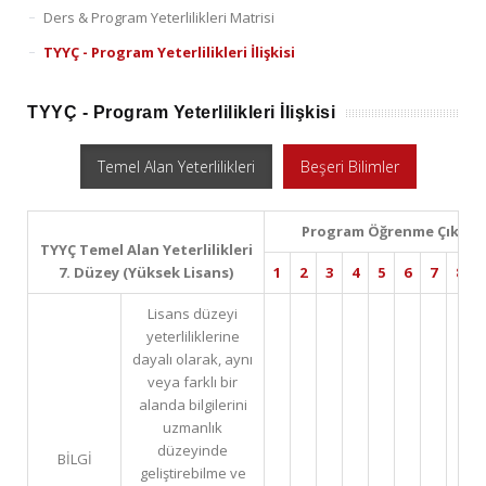
Ders & Program Yeterlilikleri Matrisi
TYYÇ - Program Yeterlilikleri İlişkisi
TYYÇ - Program Yeterlilikleri İlişkisi
Temel Alan Yeterlilikleri
Beşeri Bilimler
Program Öğrenme Çıktıla
TYYÇ Temel Alan Yeterlilikleri
7. Düzey (Yüksek Lisans)
1
2
3
4
5
6
7
8
Lisans düzeyi
yeterliliklerine
dayalı olarak, aynı
veya farklı bir
alanda bilgilerini
uzmanlık
düzeyinde
BİLGİ
geliştirebilme ve