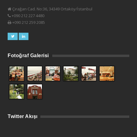
Çırağan Cad. No:36, 34349 Ortaköy/İstanbul
+090 212 227 4480
+090 212 259 2085
Fotoğraf Galerisi
Twitter Akışı