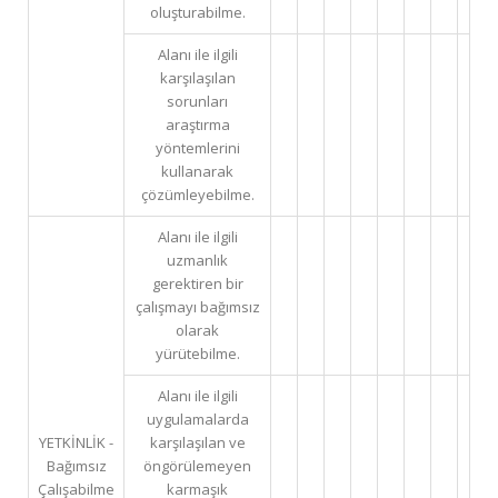
oluşturabilme.
Alanı ile ilgili
karşılaşılan
sorunları
araştırma
yöntemlerini
kullanarak
çözümleyebilme.
Alanı ile ilgili
uzmanlık
gerektiren bir
çalışmayı bağımsız
olarak
yürütebilme.
Alanı ile ilgili
uygulamalarda
YETKİNLİK -
karşılaşılan ve
Bağımsız
öngörülemeyen
Çalışabilme
karmaşık