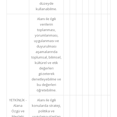
düzeyde
kullanabilme.
Alanı ile ilgili
verilerin
toplanması,
yorumlanması,
uygulanması ve
duyurulması
aşamalarında
toplumsal, bilimsel,
kültürel ve etik
değerleri
gözeterek
denetleyebilme ve
bu değerleri
öğretebilme.
YETKİNLİK -
Alanı ile ilgili
Alana
konularda strateji,
Özgü ve
politika ve
Mesleki
uygulama planları