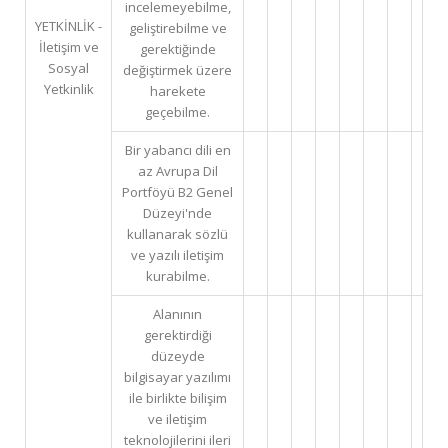
incelemeyebilme,
YETKİNLİK -
geliştirebilme ve
İletişim ve
gerektiğinde
Sosyal
değiştirmek üzere
Yetkinlik
harekete
geçebilme.
Bir yabancı dili en
az Avrupa Dil
Portföyü B2 Genel
Düzeyi'nde
kullanarak sözlü
ve yazılı iletişim
kurabilme.
Alanının
gerektirdiği
düzeyde
bilgisayar yazılımı
ile birlikte bilişim
ve iletişim
teknolojilerini ileri