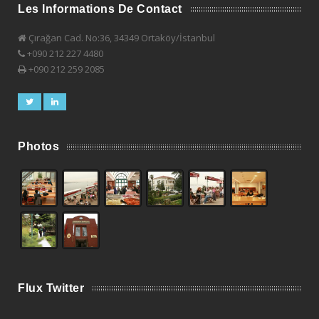
Les Informations De Contact
Çırağan Cad. No:36, 34349 Ortaköy/İstanbul
+090 212 227 4480
+090 212 259 2085
Photos
Flux Twitter