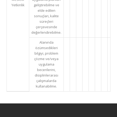
Yetkinlik
geliştirebilme ve
elde edilen
sonuçları, kalite
süreçleri
çerçevesinde
değerlendirebilme.
Alanında
özümsedikleri
bilgiyi, problem
çözme ve/veya
uygulama
becerilerini,
disiplinlerarası
çalışmalarda
kullanabilme.