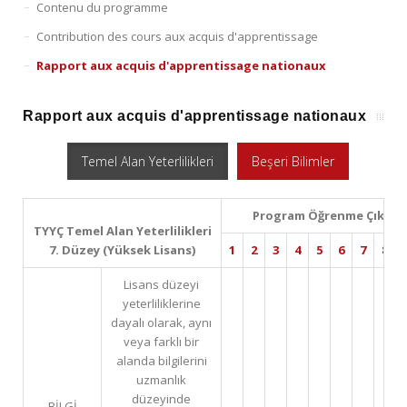
Contenu du programme
Contribution des cours aux acquis d'apprentissage
Rapport aux acquis d'apprentissage nationaux
Rapport aux acquis d'apprentissage nationaux
Temel Alan Yeterlilikleri
Beşeri Bilimler
Program Öğrenme Çıktıla
TYYÇ Temel Alan Yeterlilikleri
7. Düzey (Yüksek Lisans)
1
2
3
4
5
6
7
8
Lisans düzeyi
yeterliliklerine
dayalı olarak, aynı
veya farklı bir
alanda bilgilerini
uzmanlık
düzeyinde
BİLGİ