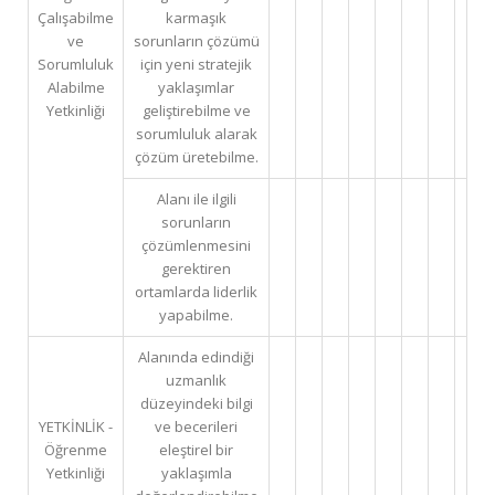
Çalışabilme
karmaşık
ve
sorunların çözümü
Sorumluluk
için yeni stratejik
Alabilme
yaklaşımlar
Yetkinliği
geliştirebilme ve
sorumluluk alarak
çözüm üretebilme.
Alanı ile ilgili
sorunların
çözümlenmesini
gerektiren
ortamlarda liderlik
yapabilme.
Alanında edindiği
uzmanlık
düzeyindeki bilgi
YETKİNLİK -
ve becerileri
Öğrenme
eleştirel bir
Yetkinliği
yaklaşımla