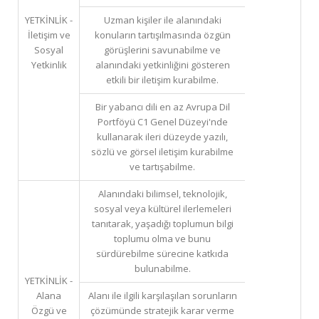
YETKİNLİK -
Uzman kişiler ile alanındaki
İletişim ve
konuların tartışılmasında özgün
Sosyal
görüşlerini savunabilme ve
Yetkinlik
alanındaki yetkinliğini gösteren
etkili bir iletişim kurabilme.
Bir yabancı dili en az Avrupa Dil
Portföyü C1 Genel Düzeyi'nde
kullanarak ileri düzeyde yazılı,
sözlü ve görsel iletişim kurabilme
ve tartışabilme.
Alanındaki bilimsel, teknolojik,
sosyal veya kültürel ilerlemeleri
tanıtarak, yaşadığı toplumun bilgi
toplumu olma ve bunu
sürdürebilme sürecine katkıda
bulunabilme.
YETKİNLİK -
Alana
Alanı ile ilgili karşılaşılan sorunların
Özgü ve
çözümünde stratejik karar verme