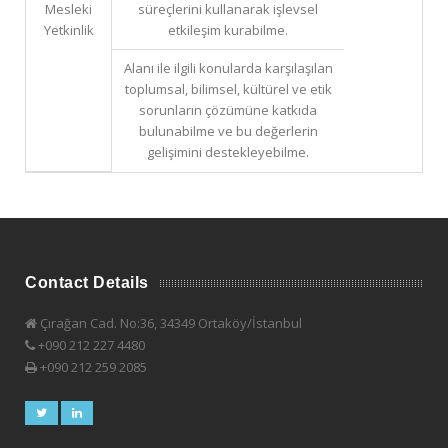
Mesleki
süreçlerini kullanarak işlevsel
Yetkinlik
etkileşim kurabilme.
Alanı ile ilgili konularda karşılaşılan
toplumsal, bilimsel, kültürel ve etik
sorunların çözümüne katkıda
bulunabilme ve bu değerlerin
gelişimini destekleyebilme.
Contact Details
Çırağan Cad. No:36, 34349 Ortaköy/İstanbul
+090 212 227 4480
+090 212 259 2085