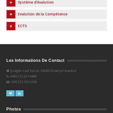
Système d'évalution
Evalution de la Compétence
ECTS
Les Informations De Contact
Çırağan Cad. No:36, 34349 Ortaköy/İstanbul
+090 212 227 4480
+090 212 259 2085
Photos