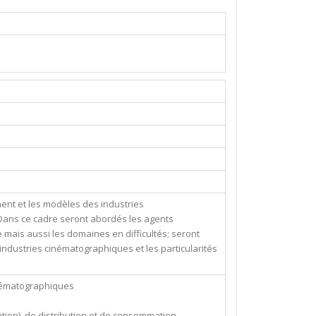
ment et les modèles des industries
Dans ce cadre seront abordés les agents
 mais aussi les domaines en difficultés; seront
industries cinématographiques et les particularités
inématographiques
ation), de distribution et de consommation