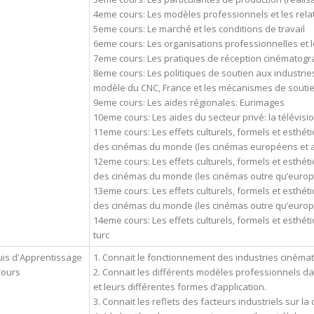
4eme cours: Les modèles professionnels et les relat
5eme cours: Le marché et les conditions de travail
6eme cours: Les organisations professionnelles et l
7eme cours: Les pratiques de réception cinématogra
8eme cours: Les politiques de soutien aux industrie
modèle du CNC, France et les mécanismes de soutie
9eme cours: Les aides régionales: Eurimages
10eme cours: Les aides du secteur privé: la télévision
11eme cours: Les effets culturels, formels et esth
des cinémas du monde (les cinémas européens et a
12eme cours: Les effets culturels, formels et esth
des cinémas du monde (les cinémas outre qu’europ
13eme cours: Les effets culturels, formels et esth
des cinémas du monde (les cinémas outre qu’europ
14eme cours: Les effets culturels, formels et esthé
turc
is d'Apprentissage
1. Connait le fonctionnement des industries cinéma
Cours
2. Connait les différents modèles professionnels 
et leurs différentes formes d’application.
3. Connait les reflets des facteurs industriels sur l