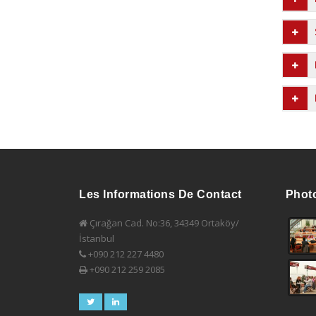
Les Informations De Contact
Phot
Çırağan Cad. No:36, 34349 Ortaköy/
İstanbul
+090 212 227 4480
+090 212 259 2085