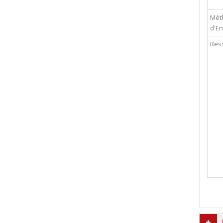
Mét
d'E
Res