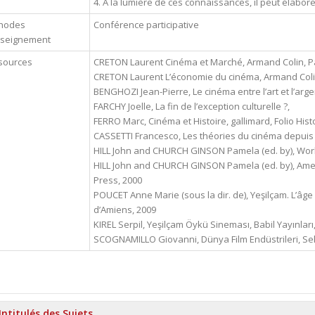
4. A la lumière de ces connaissances, il peut élabo
hodes
Conférence participative
nseignement
sources
CRETON Laurent Cinéma et Marché, Armand Colin, Pa
CRETON Laurent L’économie du cinéma, Armand Colin
BENGHOZI Jean-Pierre, Le cinéma entre l’art et l’arge
FARCHY Joelle, La fin de l’exception culturelle ?,
FERRO Marc, Cinéma et Histoire, gallimard, Folio Histo
CASSETTI Francesco, Les théories du cinéma depuis 
HILL John and CHURCH GINSON Pamela (ed. by), Worl
HILL John and CHURCH GINSON Pamela (ed. by), Ame
Press, 2000
POUCET Anne Marie (sous la dir. de), Yeşilçam. L’âge 
d’Amiens, 2009
KIREL Serpil, Yeşilçam Öykü Sineması, Babil Yayınları,
SCOGNAMILLO Giovanni, Dünya Film Endüstrileri, Sel Y
Intitulés des Sujets