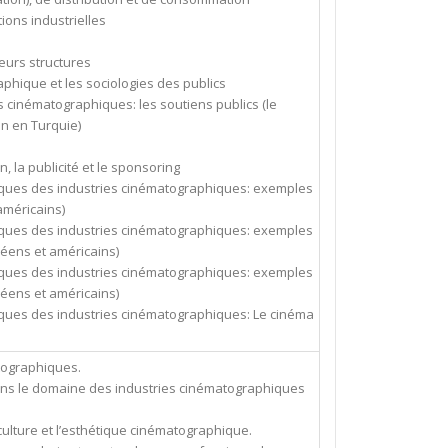
ions industrielles
eurs structures
phique et les sociologies des publics
s cinématographiques: les soutiens publics (le
n en Turquie)
, la publicité et le sponsoring
étiques des industries cinématographiques: exemples
méricains)
étiques des industries cinématographiques: exemples
éens et américains)
étiques des industries cinématographiques: exemples
éens et américains)
tiques des industries cinématographiques: Le cinéma
tographiques.
dans le domaine des industries cinématographiques
a culture et l’esthétique cinématographique.