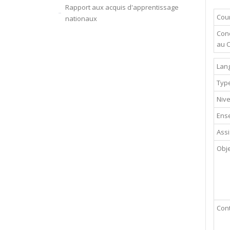
Rapport aux acquis d'apprentissage
Cour
nationaux
Cond
au 
Lan
Typ
Niv
Ense
Assi
Obje
Con