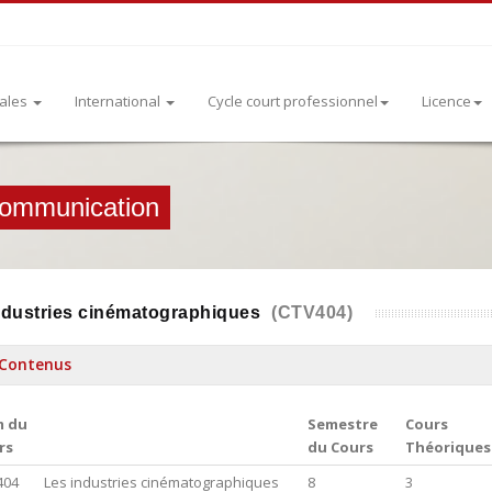
rales
International
Cycle court professionnel
Licence
communication
ndustries cinématographiques
(CTV404)
Contenus
 du
Semestre
Cours
rs
du Cours
Théoriques
404
Les industries cinématographiques
8
3