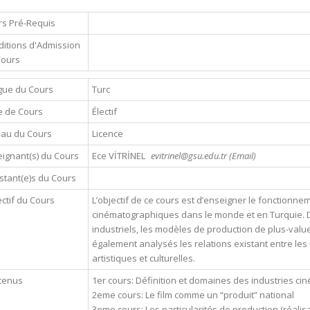
s Pré-Requis
itions d'Admission
Cours
gue du Cours
Turc
e de Cours
Électif
eau du Cours
Licence
ignant(s) du Cours
Ece VİTRİNEL
evitrinel@gsu.edu.tr (Email)
stant(e)s du Cours
ctif du Cours
L’objectif de ce cours est d’enseigner le fonctionne
cinématographiques dans le monde et en Turquie. 
industriels, les modèles de production de plus-value
également analysés les relations existant entre les 
artistiques et culturelles.
tenus
1er cours: Définition et domaines des industries c
2eme cours: Le film comme un “produit” national
3eme cours: Les particularités de production (réalis