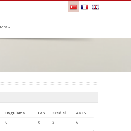
tora
Uygulama
Lab
Kredisi
AKTS
0
0
3
6