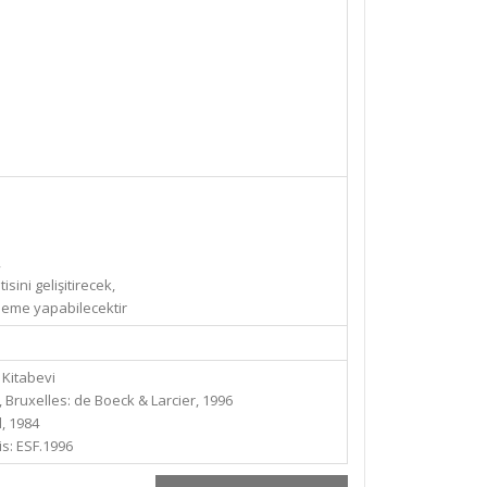
,
ini gelişitirecek,
mleme yapabilecektir
 Kitabevi
 Bruxelles: de Boeck & Larcier, 1996
l, 1984
s: ESF.1996