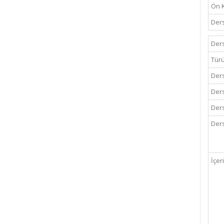
Ön 
Ders
Ders
Tür
Ders
Ders
Ders
Ders
İçer