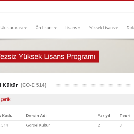
Uluslararası
Ön Lisans
Lisans
Yüksek Lisans
Dok
 Tezsiz Yüksek Lisans Programı
l Kültür
(CO-E 514)
İçerik
s Kodu
Dersin Adı
Yarıyıl
Teori
 514
Görsel Kültür
2
3