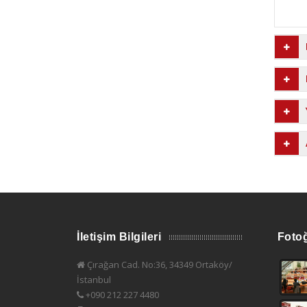
İletişim Bilgileri
Fotoğ
Çırağan Cad. No:36, 34349 Ortaköy/
İstanbul
+090 212 227 4480