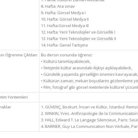
8. Hafta: Ara sınav
9. Hafta: Görsel Medya I
10. Hafta: Görsel Medya II
11. Hafta:Görsel Medya III
12. Hafta: Yeni Teknolojiler ve Görsellik I
13. Hafta: Yeni Teknolojiler ve Görsellik II
14. Hafta: Genel Tartışma
in Öğrenme Çıktıları
Bu dersin sonunda öğrenci:
• Kültürü tanımlayabilecek,
• İletişimle kültür arasındaki ilişkiyi açıklayabileck,
• Gündelik yaşamda görselliğin önemini kavrayacak
• Kültürün zaman, mekan boyutlarını gözlemleme yetis
• Film, fotoğraf gibi görsel metinlerde kültürel çözü
tim Yöntemleri
naklar
1. GÜVENÇ, Bozkurt. İnsan ve Kültür, İstanbul: Remzi
2. WINKIN, Yves. Anthropologie de la Communication,
3. HALL, Edward T. Le Langage Silencieux, Paris: Seui
4. BARRIER, Guy La Communication Non Verbale, Pari