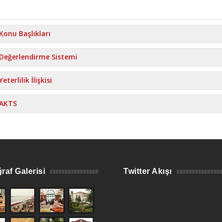
Konu Başlıkları
Değerlendirme Sistemi
Yeterlilik İlişkisi
AKTS
raf Galerisi
Twitter Akışı