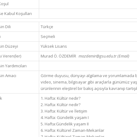
Koşul
e Kabul Koşulları
in Dili
Türkçe
ü
Seçmeli
in Düzeyi
Yüksek Lisans
i Veren(ler)
Murad Ö. ÖZDEMİR
mozdemir@gsu.edu.tr (Email)
in Yardımcıları
in Amacı
Görme duyusu, dünyayı algılama ve yorumlamada beli
video, sinema, bilgisayar gibi araçlarla günümüz ya
ürünlerinin eleştirel bir bakış açısıyla kavranıp tartı
ik
1. Hafta: Kültür nedir?
2. Hafta: Kültür nedir?
3. Hafta: Kültür ve İletişim
4. Hafta: Gündelik yaşam I
5. Hafta:Gündelik yaşam II
6. Hafta: Kültürel Zaman-Mekanlar
7. Hafta: Kültürel Zaman-Mekanlar