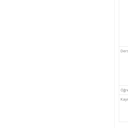
Ders
Öğre
Kay