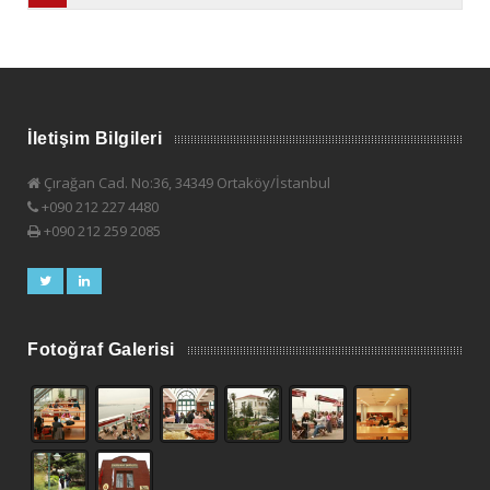
İletişim Bilgileri
Çırağan Cad. No:36, 34349 Ortaköy/İstanbul
+090 212 227 4480
+090 212 259 2085
Fotoğraf Galerisi