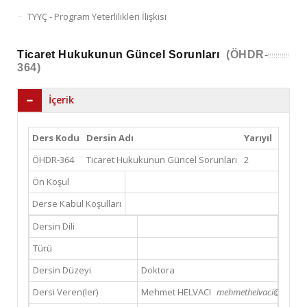
TYYÇ - Program Yeterlilikleri İlişkisi
Ticaret Hukukunun Güncel Sorunları
(ÖHDR-
364)
İçerik
Ders Kodu
Dersin Adı
Yarıyıl
Teori
ÖHDR-364
Ticaret Hukukunun Güncel Sorunları
2
3
Ön Koşul
Derse Kabul Koşulları
Dersin Dili
Türü
Dersin Düzeyi
Doktora
Dersi Veren(ler)
Mehmet HELVACI
mehmethelvaci@helvaci.