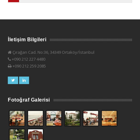
İletişim Bilgileri
Çırağan Cad. No:36, 34349 Ortaköy/İstanbul
+090 212 227 4480
+090 212 259 2085
Fotoğraf Galerisi