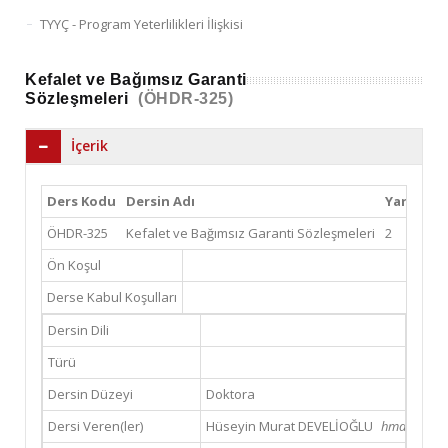
TYYÇ - Program Yeterlilikleri İlişkisi
Kefalet ve Bağımsız Garanti
Sözleşmeleri
(ÖHDR-325)
İçerik
Ders Kodu
Dersin Adı
Yarıyıl
T
ÖHDR-325
Kefalet ve Bağımsız Garanti Sözleşmeleri
2
3
Ön Koşul
Derse Kabul Koşulları
Dersin Dili
Türü
Dersin Düzeyi
Doktora
Dersi Veren(ler)
Hüseyin Murat DEVELİOĞLU
hmdeveliog