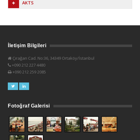
AKTS
İletişim Bilgileri
Çırağan Cad. No:36, 34349 Ortaköy/İstanbul
+090 212 227 4480
+090 212 259 2085
Fotoğraf Galerisi