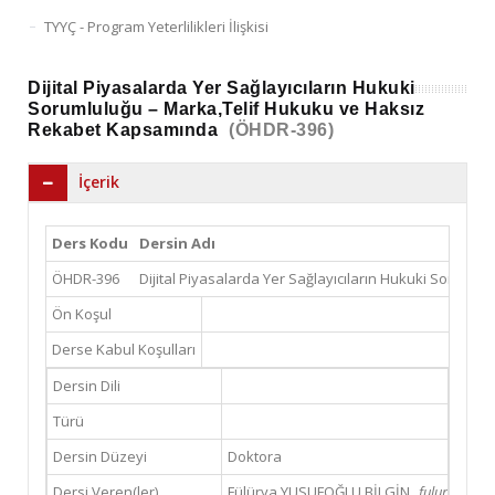
TYYÇ - Program Yeterlilikleri İlişkisi
Dijital Piyasalarda Yer Sağlayıcıların Hukuki
Sorumluluğu – Marka,Telif Hukuku ve Haksız
Rekabet Kapsamında
(ÖHDR-396)
İçerik
Ders Kodu
Dersin Adı
ÖHDR-396
Dijital Piyasalarda Yer Sağlayıcıların Hukuki Sorum
Ön Koşul
Derse Kabul Koşulları
Dersin Dili
Türü
Dersin Düzeyi
Doktora
Dersi Veren(ler)
Fülürya YUSUFOĞLU BİLGİN
fulurya@yah