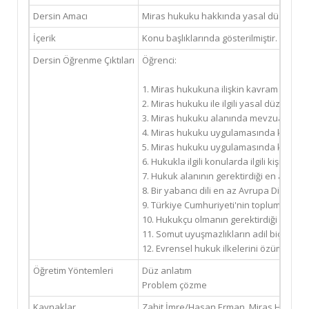
Dersin Amacı
Miras hukuku hakkında yasal düzenlemeler,
İçerik
Konu başlıklarında gösterilmiştir.
Dersin Öğrenme Çıktıları
Öğrenci:
1. Miras hukukuna ilişkin kavram ve kuru
2. Miras hukuku ile ilgili yasal düzenle
3. Miras hukuku alanında mevzuat metinler
4. Miras hukuku uygulamasında karşılaşıl
5. Miras hukuku uygulamasında karşılaşı
6. Hukukla ilgili konularda ilgili kişi ve 
7. Hukuk alanının gerektirdiği en az Avrupa
8. Bir yabancı dili en az Avrupa Dil Port
9. Türkiye Cumhuriyeti'nin toplumun huzur
10. Hukukçu olmanın gerektirdiği dürüstlü
11. Somut uyuşmazlıkların adil biçimde 
12. Evrensel hukuk ilkelerini özümsemiş
Öğretim Yöntemleri
Düz anlatım
Problem çözme
Kaynaklar
Zahit İmre/Hasan Erman, Miras Hukuku, 16