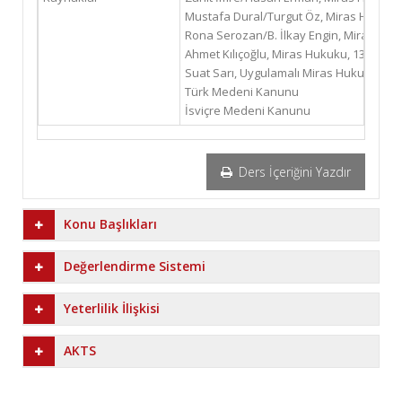
Mustafa Dural/Turgut Öz, Miras Hukuku, 19
Rona Serozan/B. İlkay Engin, Miras Hukuk
Ahmet Kılıçoğlu, Miras Hukuku, 13. Bası,
Suat Sarı, Uygulamalı Miras Hukuku, 10. Ba
Türk Medeni Kanunu
İsviçre Medeni Kanunu
Ders İçeriğini Yazdır
Konu Başlıkları
Değerlendirme Sistemi
Yeterlilik İlişkisi
AKTS