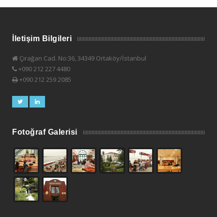
İletişim Bilgileri
Çırağan Cad. No:36, 34349 Ortaköy/İstanbul
+090 212 227 4480
+090 212 259 2085
Fotoğraf Galerisi