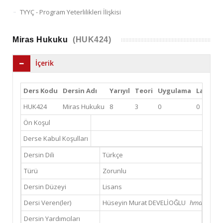
TYYÇ - Program Yeterlilikleri İlişkisi
Miras Hukuku
(HUK424)
İçerik
Ders Kodu
Dersin Adı
Yarıyıl
Teori
Uygulama
Lab
Kre
HUK424
Miras Hukuku
8
3
0
0
3
Ön Koşul
Derse Kabul Koşulları
Dersin Dili
Türkçe
Türü
Zorunlu
Dersin Düzeyi
Lisans
Dersi Veren(ler)
Hüseyin Murat DEVELİOĞLU
hmdeveliog
Dersin Yardımcıları