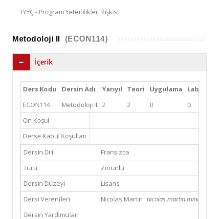
TYYÇ - Program Yeterlilikleri İlişkisi
Metodoloji II
(ECON114)
İçerik
Ders Kodu
Dersin Adı
Yarıyıl
Teori
Uygulama
Lab
Kred
ECON114
Metodoloji II
2
2
0
0
2
Ön Koşul
Derse Kabul Koşulları
Dersin Dili
Fransızca
Türü
Zorunlu
Dersin Düzeyi
Lisans
Dersi Veren(ler)
Nicolas Martin
nicolas.martin.minaret@gm
Dersin Yardımcıları