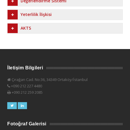
Değerlendirme Sistemi
Yeterlilik İlişkisi
AKTS
İletişim Bilgileri
Çırağan Cad. No:36, 34349 Ortaköy/İstanbul
+090 212 227 4480
+090 212 259 2085
Fotoğraf Galerisi