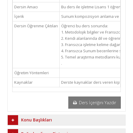
Dersin Amacı
Bu ders ile işletme Lisans 1 öğrencisi, F
İçerik
Sunum kompozisyon anlama ve okuma e
Dersin Öğrenme Çıktıları
Öğrenci bu ders sonunda:
1. Metodolojik bilgiler ve Fransızca yazı
2. Kendi alanlarında dil ve öğrenme bec
3. Fransızca işletme kelime dağarcığı ka
4. Fransızca Sunum becerilerine sahip o
5. Temel araştırma metodlarını kullanabi
.
Öğretim Yöntemleri
Kaynaklar
Derste kaynaklar ders veren kişi tarafın
Ders İçeriğini Yazdır
Konu Başlıkları