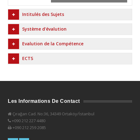
Intitulés des Sujets
Système d'évalution
Evalution de la Compétence
ECTS
Les Informations De Contact
Çırağan Cad. No:36, 34349 Ortaköy/İstanbul
+090 212 227 4480
+090 212 259 2085