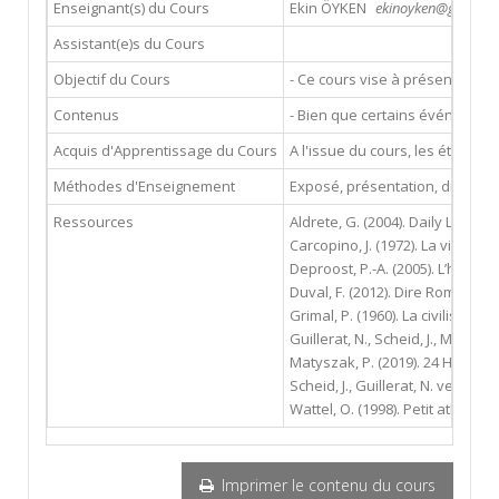
Enseignant(s) du Cours
Ekin ÖYKEN
ekinoyken@gmail.co
Assistant(e)s du Cours
Objectif du Cours
- Ce cours vise à présenter la c
Contenus
- Bien que certains événements 
Acquis d'Apprentissage du Cours
A l'issue du cours, les étudian
Méthodes d'Enseignement
Exposé, présentation, discuss
Ressources
Aldrete, G. (2004). Daily Life 
Carcopino, J. (1972). La vie quo
Deproost, P.-A. (2005). L’he´rit
Duval, F. (2012). Dire Rome en 
Grimal, P. (1960). La civilisatio
Guillerat, N., Scheid, J., Melo
Matyszak, P. (2019). 24 Hours 
Scheid, J., Guillerat, N. ve Mel
Wattel, O. (1998). Petit atlas hi
Imprimer le contenu du cours