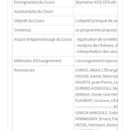
Enseignant(s) du Cours
Şeymanur KOÇ CEYLAN
seymak
Assistant(e)s du Cours
Objectif du Cours
L'objectif principal de ce cour
Contenus
Le programme propose une analys
Acquis d'Apprentissage du Cours
- Application de la méthode de 
- Analyse des thèmes, de l'évo
- Interprétation des œuvres et 
Méthodes d'Enseignement
L'enseignement repose sur une 
Ressources
CAMUS, Albert, L’Étranger [1942]
DAOUD, Kamel, Meursault, cont
DAVIDTS, Jean-Pierre, Le Petit 
DURERO-KOSEOGLU, Mes Istambo
ERNAUX, Annie, Une Femme, Gal
FLAUBERT, Gustave, L’Éducation
––––––––––––––––––, Madame Bov
GARCIA MARQUEZ, Gabriel, Cent a
HEMINGWAY, Ernest, Paris est un
HESSE, Hermann, Demian [1946],