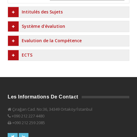
Intitulés des Sujets
Système d'évalution
Evalution de la Compétence
ECTS
Les Informations De Contact
Çırağan Cad. No:36, 34349 Ortaköy/İstanbul
+090 212 227 4480
+090 212 259 2085