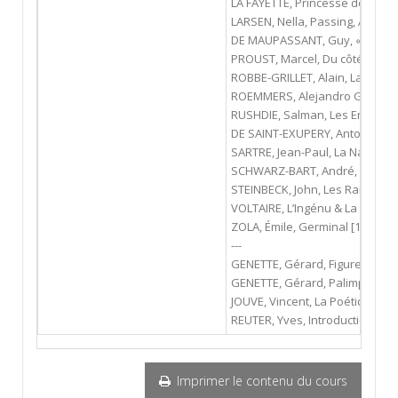
LA FAYETTE, Princesse de Clèves
LARSEN, Nella, Passing, Alfred 
DE MAUPASSANT, Guy, « Le Horla
PROUST, Marcel, Du côté de che
ROBBE-GRILLET, Alain, La Jalousi
ROEMMERS, Alejandro G., Le reto
RUSHDIE, Salman, Les Enfants de
DE SAINT-EXUPERY, Antoine, Le P
SARTRE, Jean-Paul, La Nausée [19
SCHWARZ-BART, André, La Mulâtre
STEINBECK, John, Les Raisins de 
VOLTAIRE, L’Ingénu & La Princes
ZOLA, Émile, Germinal [1855], F
---
GENETTE, Gérard, Figures III, Éd
GENETTE, Gérard, Palimpsestes,
JOUVE, Vincent, La Poétique du
REUTER, Yves, Introduction à l
Imprimer le contenu du cours