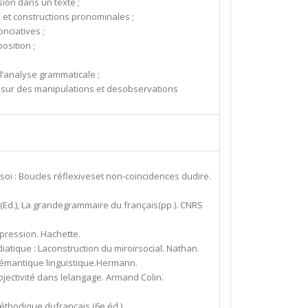
ion dans un texte ;
e et constructions pronominales ;
onciatives ;
osition ;
l’analyse grammaticale ;
 sur des manipulations et desobservations
 soi : Boucles réflexiveset non-coïncidences dudire.
 (Ed.), La grandegrammaire du français(pp.). CNRS
pression. Hachette.
atique : Laconstruction du miroirsocial. Nathan.
e sémantique linguistique.Hermann.
ubjectivité dans lelangage. Armand Colin.
 méthodique dufrançais (6e éd.).