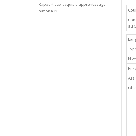
Rapport aux acquis d'apprentissage
Cour
nationaux
Cond
au 
Lan
Typ
Niv
Ense
Assi
Obje