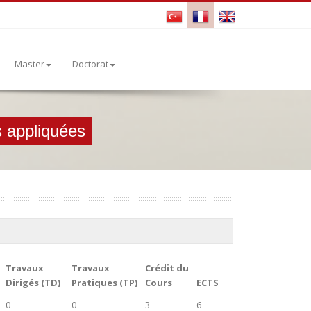
Master
Doctorat
s appliquées
Travaux
Travaux
Crédit du
Dirigés (TD)
Pratiques (TP)
Cours
ECTS
0
0
3
6