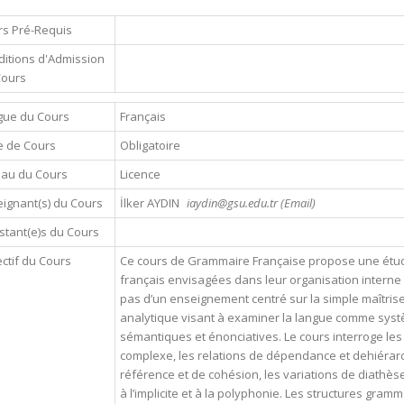
s Pré-Requis
itions d'Admission
Cours
gue du Cours
Français
e de Cours
Obligatoire
eau du Cours
Licence
ignant(s) du Cours
İlker AYDIN
iaydin@gsu.edu.tr (Email)
stant(e)s du Cours
ctif du Cours
Ce cours de Grammaire Française propose une étud
français envisagées dans leur organisation interne e
pas d’un enseignement centré sur la simple maîtri
analytique visant à examiner la langue comme systè
sémantiques et énonciatives. Le cours interroge le
complexe, les relations de dépendance et dehiérar
référence et de cohésion, les variations de diathèse
à l’implicite et à la polyphonie. Les structures gra