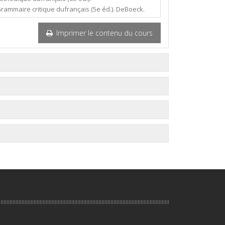
Grammaire critique dufrançais (5e éd.). DeBoeck.
Imprimer le contenu du cours