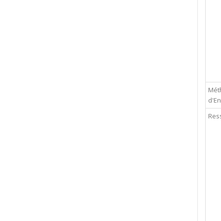
Mét
d'E
Res