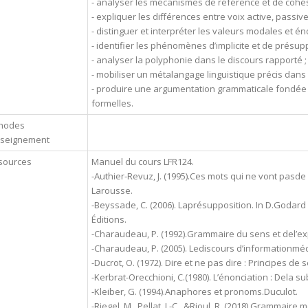
- analyser les mécanismes de référence et de cohés
- expliquer les différences entre voix active, passiv
- distinguer et interpréter les valeurs modales et én
- identifier les phénomènes d’implicite et de présupp
- analyser la polyphonie dans le discours rapporté ;
- mobiliser un métalangage linguistique précis dans 
- produire une argumentation grammaticale fondée
formelles.
hodes
nseignement
sources
Manuel du cours LFR124.
-Authier-Revuz, J. (1995).Ces mots qui ne vont pasde
Larousse.
-Beyssade, C. (2006). Laprésupposition. In D.Godard
Éditions.
-Charaudeau, P. (1992).Grammaire du sens et del’ex
-Charaudeau, P. (2005). Lediscours d’informationmédi
-Ducrot, O. (1972). Dire et ne pas dire : Principes d
-Kerbrat-Orecchioni, C.(1980). L’énonciation : Dela s
-Kleiber, G. (1994).Anaphores et pronoms.Duculot.
-Riegel, M., Pellat, J.-C., &Rioul, R. (2018).Grammaire