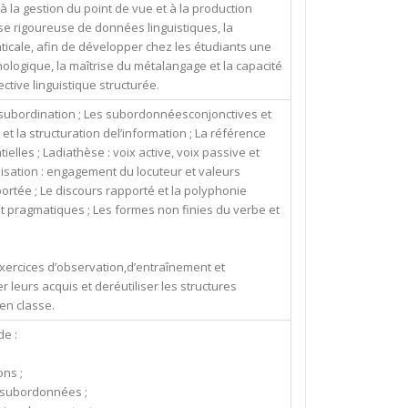
 à la gestion du point de vue et à la production
se rigoureuse de données linguistiques, la
icale, afin de développer chez les étudiants une
ologique, la maîtrise du métalangage et la capacité
tive linguistique structurée.
t subordination ; Les subordonnéesconjonctives et
t la structuration del’information ; La référence
elles ; Ladiathèse : voix active, voix passive et
isation : engagement du locuteur et valeurs
 portée ; Le discours rapporté et la polyphonie
et pragmatiques ; Les formes non finies du verbe et
exercices d’observation,d’entraînement et
 leurs acquis et deréutiliser les structures
en classe.
de :
ons ;
s subordonnées ;