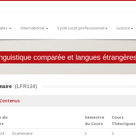
rales
International
Cycle court professionnel
Licence
inguistique comparée et langues étrangère
maire
(LFR124)
Contenus
 du
Semestre
Cours
rs
du Cours
Théoriques
24
Grammaire
2
3