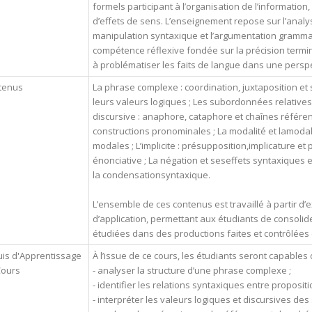
formels participant à l’organisation de l’information,
d’effets de sens. L’enseignement repose sur l’analy
manipulation syntaxique et l’argumentation grammat
compétence réflexive fondée sur la précision termin
à problématiser les faits de langue dans une perspec
tenus
La phrase complexe : coordination, juxtaposition e
leurs valeurs logiques ; Les subordonnées relatives e
discursive : anaphore, cataphore et chaînes référenti
constructions pronominales ; La modalité et lamodal
modales ; L’implicite : présupposition,implicature et
énonciative ; La négation et seseffets syntaxiques 
la condensationsyntaxique.
L’ensemble de ces contenus est travaillé à partir d’
d’application, permettant aux étudiants de consolider
étudiées dans des productions faites et contrôlées 
is d'Apprentissage
À l’issue de ce cours, les étudiants seront capables 
Cours
- analyser la structure d’une phrase complexe ;
- identifier les relations syntaxiques entre propositi
- interpréter les valeurs logiques et discursives de